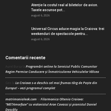
Atenție la costul real al biletelor de avion.
Taxele ascunse pot...
august 6, 2026
Universal Circus aduce magia la Craiova: trei
weekenduri de spectacole pentru...
august 6, 2026
Comentarii recente
Programări online la Serviciul Public Comunitar
Aurel Bursa
la
Regim Permise Conducere şi Înmatricularea Vehiculelor Vâlcea
La Craiova s-a deschis cel mai frumos târg de Paște din
Geo
la
Europa! – vezi programul complet
matrimonialeok.com
Filarmonica Oltenia Craiova:
la
“METAmorfoze” cu violonistul Aron Cavassi și pianistul Daniel
Dascălu