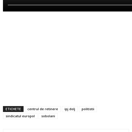
ETICHETE
centrul de retinere
ipj dolj
politistii
sindicatul europol
sobolani