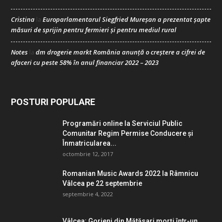
Cristina
Europarlamentarul Siegfried Mureșan a prezentat șapte
la
măsuri de sprijin pentru fermieri și pentru mediul rural
Notes
dm drogerie markt România anunță o creștere a cifrei de
la
afaceri cu peste 58% în anul financiar 2022 – 2023
POSTURI POPULARE
Programări online la Serviciul Public
Comunitar Regim Permise Conducere şi
Înmatricularea...
octombrie 12, 2017
Romanian Music Awards 2022 la Râmnicu
Vâlcea pe 22 septembrie
septembrie 4, 2022
Vâlcea: Gorjeni din Mătăsari morți într-un