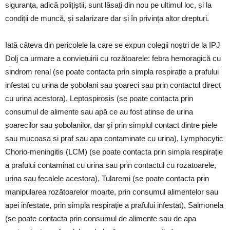
siguranța, adică polițiștii, sunt lăsați din nou pe ultimul loc, și la
condiții de muncă, și salarizare dar și în privința altor drepturi.
Iată câteva din pericolele la care se expun colegii noștri de la IPJ
Dolj ca urmare a conviețuirii cu rozătoarele: febra hemoragică cu
sindrom renal (se poate contacta prin simpla respirație a prafului
infestat cu urina de șobolani sau șoareci sau prin contactul direct
cu urina acestora), Leptospirosis (se poate contacta prin
consumul de alimente sau apă ce au fost atinse de urina
șoarecilor sau șobolanilor, dar și prin simplul contact dintre piele
sau mucoasa si praf sau apa contaminate cu urina), Lymphocytic
Chorio-meningitis (LCM) (se poate contacta prin simpla respirație
a prafului contaminat cu urina sau prin contactul cu rozatoarele,
urina sau fecalele acestora), Tularemi (se poate contacta prin
manipularea rozătoarelor moarte, prin consumul alimentelor sau
apei infestate, prin simpla respirație a prafului infestat), Salmonela
(se poate contacta prin consumul de alimente sau de apa