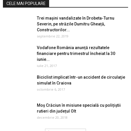
CELE MAI POPULARE
Trei mașini vandalizate în Drobeta-Turnu
Severin, pe străzile Dumitru Gheață,
Constructorilor...
septembrie 22, 2019
Vodafone România anunță rezultatele
financiare pentru trimestrul încheiat la 30
iunie...
iulie 21, 2017
Biciclist implicat într-un accident de circulaţie
simulat în Craiova
octombrie 6, 2017
Moș Crăciun în misiune specială cu polițiștii
rutieri din județul Olt
decembrie 20, 2018