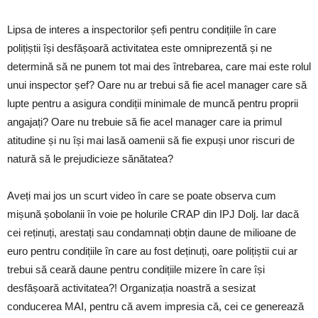
Lipsa de interes a inspectorilor șefi pentru condițiile în care
polițiștii își desfășoară activitatea este omniprezentă și ne
determină să ne punem tot mai des întrebarea, care mai este rolul
unui inspector șef? Oare nu ar trebui să fie acel manager care să
lupte pentru a asigura condiții minimale de muncă pentru proprii
angajați? Oare nu trebuie să fie acel manager care ia primul
atitudine și nu își mai lasă oamenii să fie expuși unor riscuri de
natură să le prejudicieze sănătatea?
Aveți mai jos un scurt video în care se poate observa cum
mișună șobolanii în voie pe holurile CRAP din IPJ Dolj. Iar dacă
cei reținuți, arestați sau condamnați obțin daune de milioane de
euro pentru condițiile în care au fost deținuți, oare polițiștii cui ar
trebui să ceară daune pentru condițiile mizere în care își
desfășoară activitatea?! Organizația noastră a sesizat
conducerea MAI, pentru că avem impresia că, cei ce generează