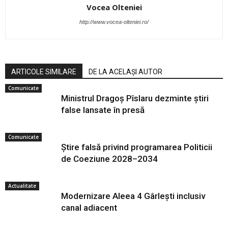
Vocea Olteniei
http://www.vocea-olteniei.ro/
ARTICOLE SIMILARE
DE LA ACELAȘI AUTOR
Comunicate
Ministrul Dragoș Pîslaru dezminte știri
false lansate în presă
Comunicate
Știre falsă privind programarea Politicii
de Coeziune 2028–2034
Actualitate
Modernizare Aleea 4 Gârlești inclusiv
canal adiacent