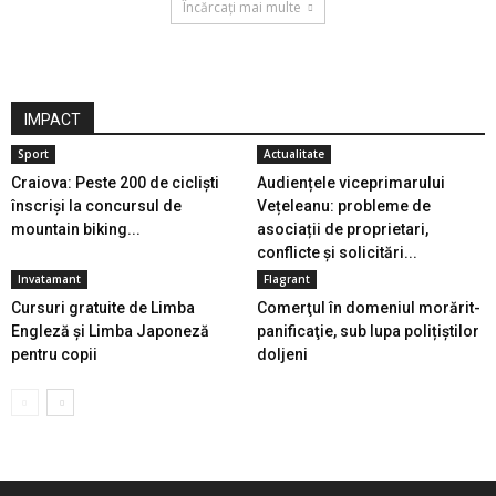
Încărcați mai multe
IMPACT
Sport
Actualitate
Craiova: Peste 200 de cicliști
Audiențele viceprimarului
înscriși la concursul de
Vețeleanu: probleme de
mountain biking...
asociații de proprietari,
conflicte și solicitări...
Invatamant
Flagrant
Cursuri gratuite de Limba
Comerţul în domeniul morărit-
Engleză și Limba Japoneză
panificaţie, sub lupa polițiștilor
pentru copii
doljeni