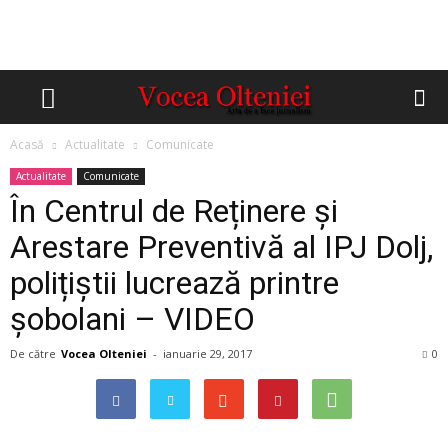
Acasă
Actualitate
Comunicate
Actualitate
Comunicate
În Centrul de Reținere și
Arestare Preventivă al IPJ Dolj,
polițiștii lucrează printre
șobolani – VIDEO
De către
Vocea Olteniei
-
ianuarie 29, 2017
0