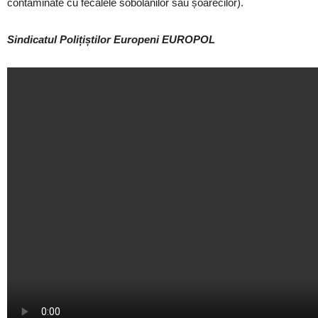
contaminate cu fecalele sobolanilor sau șoarecilor).
Sindicatul Polițiștilor Europeni EUROPOL