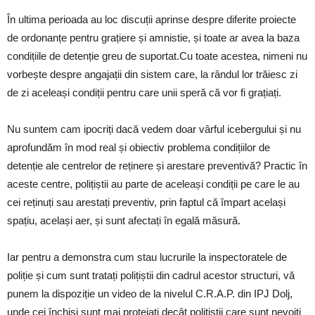
În ultima perioada au loc discuții aprinse despre diferite proiecte
de ordonanțe pentru grațiere și amnistie, și toate ar avea la baza
condițiile de detenție greu de suportat.Cu toate acestea, nimeni nu
vorbește despre angajații din sistem care, la rândul lor trăiesc zi
de zi aceleași condiții pentru care unii speră că vor fi grațiați.
Nu suntem cam ipocriți dacă vedem doar vârful icebergului și nu
aprofundăm în mod real și obiectiv problema condițiilor de
detenție ale centrelor de reținere și arestare preventivă? Practic în
aceste centre, polițiștii au parte de aceleași condiții pe care le au
cei reținuți sau arestați preventiv, prin faptul că împart același
spațiu, același aer, și sunt afectați în egală măsură.
Iar pentru a demonstra cum stau lucrurile la inspectoratele de
poliție și cum sunt tratați polițiștii din cadrul acestor structuri, vă
punem la dispoziție un video de la nivelul C.R.A.P. din IPJ Dolj,
unde cei închiși sunt mai protejați decât polițiștii care sunt nevoiți