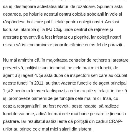
să își desfășoare activitatea alături de rozătoare. Spunem asta
deoarece, pe holurile acestui centru colcăie șobolanii în voie și
răspândesc boli care pot fi letale pentru colegii noștri. Același
lucru se întâmplă și la IPJ Cluj, unde centrul de reținere și
arestare preventivă a fost infestat cu ploșnițe, iar colegii noștri
riscau să își contamineze propriile cămine cu astfel de paraziți.
Nu mai amintim că, în majoritatea centrelor de reținere și arestare
preventivă, polițiștii sunt încadrați pe cele mai mici funcții, de
agent 3 și agent 4. Și asta după ce inspectorii șefi care au ocupat
aceste funcții în 2011, au ținut vacante funcțiile de agent principal,
1 și 2 pentru a le avea la dispoziția celor cu pile și relații, în loc să
își promoveze oamenii de pe funcțiile cele mai mici. Însă, cu
ocazia reorganizării, au fost nevoiți, peste noapte, să radieze
funcțiile vacante, adică tocmai cele mai bune pe care le țineau la
păstrare. Iar rezultatul astăzi este că polițiștii din cadrul CRAP-
urilor au printre cele mai mici salarii din sistem.