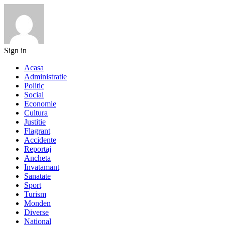
Sign in
Acasa
Administratie
Politic
Social
Economie
Cultura
Justitie
Flagrant
Accidente
Reportaj
Ancheta
Invatamant
Sanatate
Sport
Turism
Monden
Diverse
National