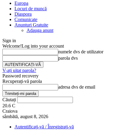
Europa
Locuri de muncă
Diaspora
Comunicate
Anunturi Gratuite
Adauga anunt
Sign in
Welcome!
Log into your account
numele dvs de utilizator
parola dvs
V-ați uitat parola?
Password recovery
Recuperați-vă parola
adresa dvs de email
Căutați
20.6
C
Craiova
sâmbătă, august 8, 2026
Autentificați-vă / Înregistrați-vă