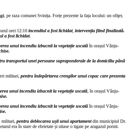
ag)
, pe raza comunei Svinița. Forțe prezente la fața locului: un ofiţer,
 jurul orei 12:10
incendiul a fost lichidat
,
interven
ț
ia fiind finalizată.
l a fost lichidat
.
erea unui incendiu izbucnit la vegeta
ț
ie uscată
în orașul Vânju-
chise.
tru transportul unei persoane supraponderale de la domiciliu până
eri militari,
pentru îndepărtarea crengilor unui copac care prezenta
erea unui incendiu izbucnit la vegeta
ț
ie uscată
, în orașul Vânju-
hise.
erea unui incendiu izbucnit la vegeta
ț
ie uscată
în orașul Vânju-
ise.
 militari,
pentru deblocarea u
ș
ii unui apartament
din municipiul Dr.
rul era în stare de ebrietate și uitase o tigaie pe aragazul pornit.