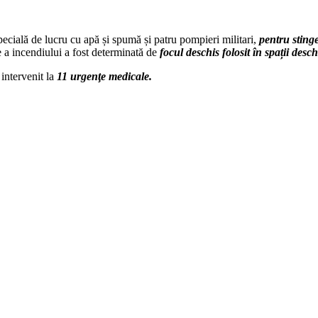
pecială de lucru cu apă și spumă și patru pompieri militari,
pentru stinge
 a incendiului a fost determinată de
focul deschis folosit în spa
ț
ii desch
intervenit la
11 urgenţe medicale.