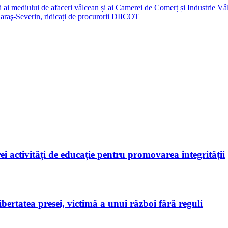
i ai mediului de afaceri vâlcean și ai Camerei de Comerț și Industrie Vâ
Caraş-Severin, ridicați de procurorii DIICOT
ei activități de educație pentru promovarea integrității
bertatea presei, victimă a unui război fără reguli