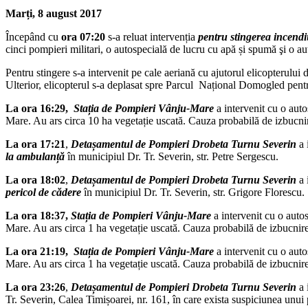
Marți, 8 august 2017
Începând cu
ora 07:20
s-a reluat intervenția
pentru stingerea incendiu
cinci pompieri militari, o autospecială de lucru cu apă și spumă şi o a
Pentru stingere s-a intervenit pe cale aeriană cu ajutorul elicopterului
Ulterior, elicopterul s-a deplasat spre Parcul Național Domogled pent
La ora 16:29,
Sta
ț
ia de Pompieri Vânju-Mare
a intervenit cu o auto
Mare. Au ars circa 10 ha vegetație uscată. Cauza probabilă de izbucni
La ora 17:21
,
Deta
ș
amentul de Pompieri Drobeta Turnu Severin
a 
la ambulan
ț
ă
în municipiul Dr. Tr. Severin, str. Petre Sergescu.
La ora
18:02
,
Deta
ș
amentul de Pompieri Drobeta Turnu Severin
a 
pericol de cădere
în municipiul Dr. Tr. Severin, str. Grigore Florescu.
La ora 18:37,
Sta
ț
ia de Pompieri Vânju-Mare
a intervenit cu o auto
Mare. Au ars circa 1 ha vegetație uscată. Cauza probabilă de izbucnir
La ora 21:19,
Sta
ț
ia de Pompieri Vânju-Mare
a intervenit cu o auto
Mare. Au ars circa 1 ha vegetație uscată. Cauza probabilă de izbucnire
La ora
23:26
,
Deta
ș
amentul de Pompieri Drobeta Turnu Severin
a 
Tr. Severin, Calea Timișoarei, nr. 161, în care exista suspiciunea unui 