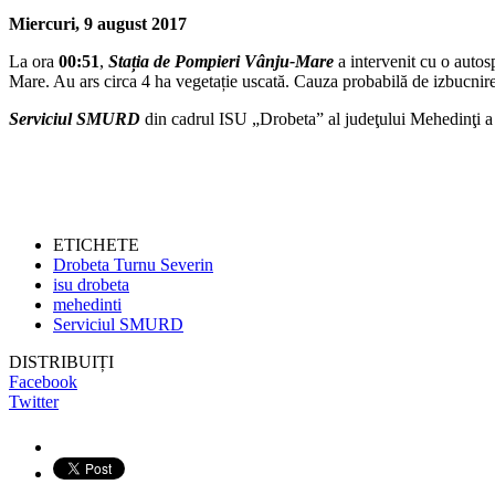
Miercuri, 9 august 2017
La ora
00:51
,
Sta
ț
ia de Pompieri Vânju-Mare
a intervenit cu o autos
Mare. Au ars circa 4 ha vegetație uscată. Cauza probabilă de izbucnire
Serviciul SMURD
din cadrul ISU „Drobeta” al judeţului Mehedinţi a 
ETICHETE
Drobeta Turnu Severin
isu drobeta
mehedinti
Serviciul SMURD
DISTRIBUIȚI
Facebook
Twitter