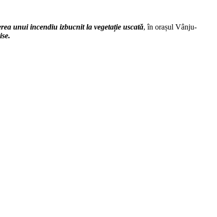
rea unui incendiu izbucnit la vegeta
ț
ie uscată
, în orașul Vânju-
ise.