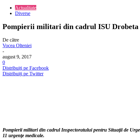
Actualitate
Diverse
Pompierii militari din cadrul ISU Drobeta a
De către
Vocea Olteniei
-
august 9, 2017
0
Distribuiți pe Facebook
Distribuiți pe Twitter
Pompierii militari din cadrul Inspectoratului pentru Situaţii de Ur
11
urgen
ţe medicale.