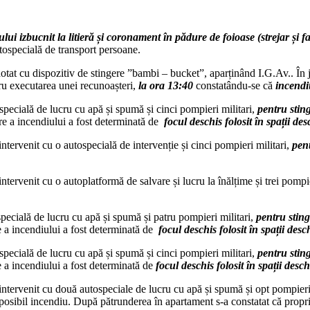
lui izbucnit la litieră
ș
i coronament în pădure de foioase (strejar
ș
i f
utospecială de transport persoane.
 dotat cu dispozitiv de stingere ”bambi – bucket”, aparținând I.G.Av.. În
ru executarea unei recunoașteri,
la ora 13:40
constatându-se că
incendiu
specială de lucru cu apă și spumă și cinci pompieri militari,
pentru sting
re a incendiului a fost determinată de
focul deschis folosit în spa
ț
ii des
intervenit cu o autospecială de intervenție și cinci pompieri militari,
pen
intervenit cu o autoplatformă de salvare și lucru la înălțime și trei pompi
specială de lucru cu apă și spumă și patru pompieri militari,
pentru sting
e a incendiului a fost determinată de
focul deschis folosit în spa
ț
ii desc
specială de lucru cu apă și spumă și cinci pompieri militari,
pentru sting
 a incendiului a fost determinată de
focul deschis folosit în spa
ț
ii desch
intervenit cu două autospeciale de lucru cu apă și spumă și opt pompieri
posibil incendiu. După pătrunderea în apartament s-a constatat că proprieta