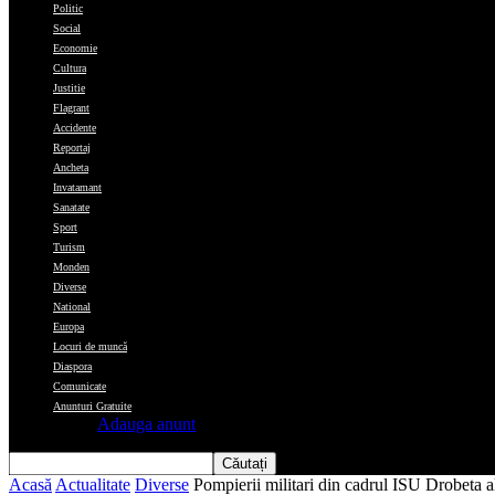
Politic
Social
Economie
Cultura
Justitie
Flagrant
Accidente
Reportaj
Ancheta
Invatamant
Sanatate
Sport
Turism
Monden
Diverse
National
Europa
Locuri de muncă
Diaspora
Comunicate
Anunturi Gratuite
Adauga anunt
Acasă
Actualitate
Diverse
Pompierii militari din cadrul ISU Drobeta al