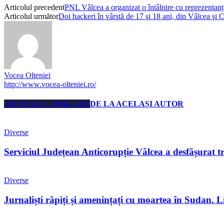
Articolul precedent
PNL Vâlcea a organizat o întâlnire cu reprezentanț
Articolul următor
Doi hackeri în vârstă de 17 şi 18 ani, din Vâlcea şi 
Vocea Olteniei
http://www.vocea-olteniei.ro/
ARTICOLE SIMILARE
DE LA ACELAȘI AUTOR
Diverse
Serviciul Județean Anticorupție Vâlcea a desfășurat tr
Diverse
Jurnaliști răpiți și amenințați cu moartea în Sudan. Li