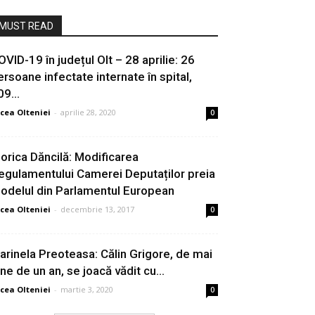
MUST READ
OVID-19 în județul Olt – 28 aprilie: 26
ersoane infectate internate în spital,
9...
cea Olteniei
-
aprilie 28, 2020
0
iorica Dăncilă: Modificarea
egulamentului Camerei Deputaților preia
odelul din Parlamentul European
cea Olteniei
-
decembrie 13, 2017
0
arinela Preoteasa: Călin Grigore, de mai
ine de un an, se joacă vădit cu...
cea Olteniei
-
martie 3, 2020
0