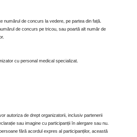
rte numărul de concurs la vedere, pe partea din față.
ă numărul de concurs pe tricou, sau poartă alt număr de
or.
nizator cu personal medical specializat.
 vor autoriza de drept organizatorii, inclusiv partenerii
larație sau imagine cu participanții în alergare sau nu.
persoane fără acordul expres al participanților, această