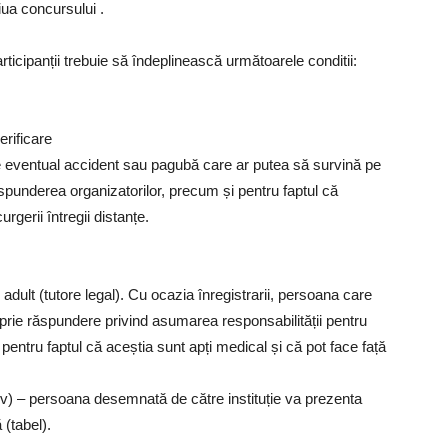
ziua concursului .
icipanții trebuie să îndeplinească următoarele conditii:
erificare
e eventual accident sau pagubă care ar putea să survină pe
ăspunderea organizatorilor, precum și pentru faptul că
rgerii întregii distanțe.
 adult (tutore legal). Cu ocazia înregistrarii, persoana care
prie răspundere privind asumarea responsabilității pentru
pentru faptul că aceștia sunt apți medical și că pot face față
tiv) – persoana desemnată de către instituție va prezenta
 (tabel).