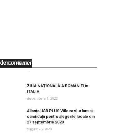
Râmnicu Vâlcea: 11 noi puncte
închise de colectare şi alte 6 baterii
de containere pentru reciclabile
LATEST NEWS
Vocea Olteniei
-
aprilie 13, 2020
0
ZIUA NAȚIONALĂ A ROMÂNIEI în
ITALIA
decembrie 1, 2022
Alianța USR PLUS Vâlcea și-a lansat
candidații pentru alegerile locale din
27 septembrie 2020
august 25, 2020