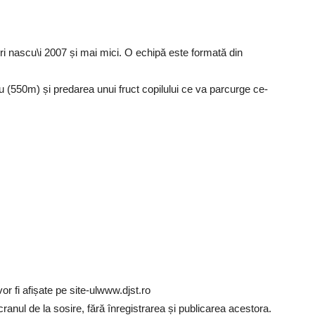
i nascu\i 2007 și mai mici. O echipă este formată din
u (550m) și predarea unui fruct copilului ce va parcurge ce-
r fi afișate pe site-ulwww.djst.ro
ranul de la sosire, fără înregistrarea și publicarea acestora.