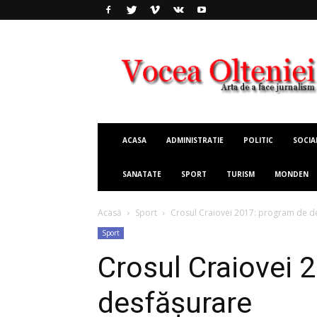
Vocea
Olteniei
ACASA
ADMINISTRATIE
POLITIC
SOCIA
SANATATE
SPORT
TURISM
MONDEN
Acasă
Sport
Crosul Craiovei 2017: program de d
Sport
Crosul Craiovei 
desfășurare