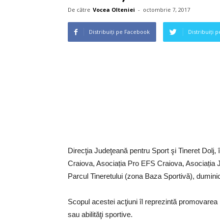
De către
Vocea Olteniei
-
octombrie 7, 2017
Distribuiți pe Facebook
Distribuiți 
Direcţia Judeţeană pentru Sport şi Tineret Dolj, 
Craiova, Asociația Pro EFS Craiova, Asociația J
Parcul Tineretului (zona Baza Sportivă), dumini
Scopul acestei acţiuni îl reprezintă promovarea pa
sau abilităţi sportive.