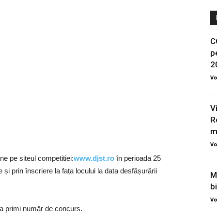
C
p
20
Vo
V
R
m
Vo
ne pe siteul competitiei:
www.djst.ro
în perioada 25
i prin înscriere la fața locului la data desfășurării
M
b
Vo
t va primi număr de concurs.