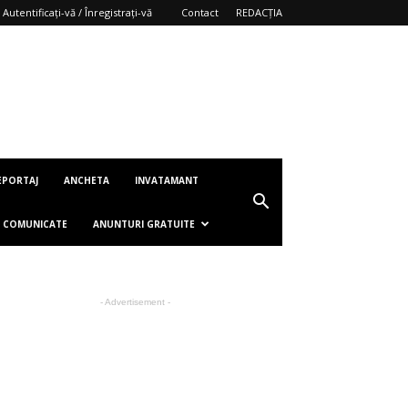
Autentificați-vă / Înregistrați-vă
Contact
REDACȚIA
EPORTAJ
ANCHETA
INVATAMANT
COMUNICATE
ANUNTURI GRATUITE
- Advertisement -