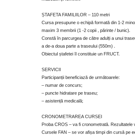
ȘTAFETA FAMILIILOR – 110 metri
Cursa presupune o echipă formată din 1-2 minor
maxim 3 membrii (1 -2 copii , părinte / bunic).
Constă în parcurgea de către adulți a unui trase
a de-a doua parte a traseului (550m) .
Obiectul ștafetei îl constituie un FRUCT.
SERVICII
Participanții beneficiază de următoarele:
– numar de concurs;
– puncte hidratare pe traseu;
– asistență medicală;
CRONOMETRAREA CURSEI
Proba CROS – va fi cronometrată. Rezultatele vo
Cursele FAN – se vor afișa timpi din cursă pe ec