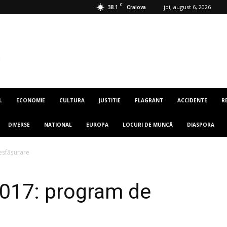
C
38.1
joi, august 6, 2026
Craiova
L
ECONOMIE
CULTURA
JUSTITIE
FLAGRANT
ACCIDENTE
R
DIVERSE
NATIONAL
EUROPA
LOCURI DE MUNCĂ
DIASPORA
esfășurare
2017: program de