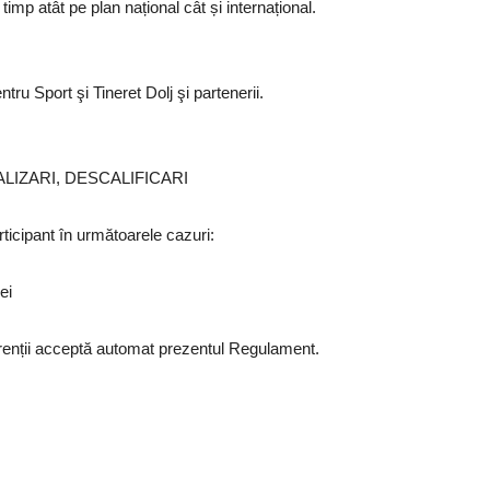
 timp atât pe plan național cât și internațional.
ru Sport şi Tineret Dolj şi partenerii.
IZARI, DESCALIFICARI
rticipant în următoarele cazuri:
ei
enții acceptă automat prezentul Regulament.