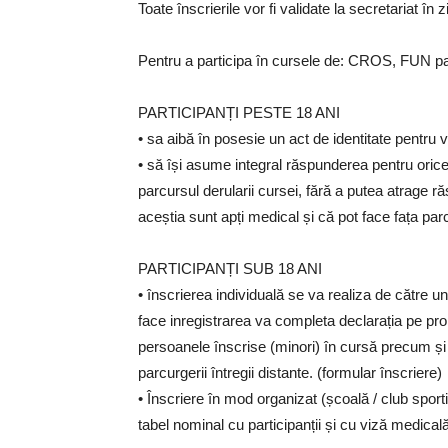
Toate înscrierile vor fi validate la secretariat în 
Pentru a participa în cursele de: CROS, FUN part
PARTICIPANȚI PESTE 18 ANI
• sa aibă în posesie un act de identitate pentru v
• să își asume integral răspunderea pentru oric
parcursul derularii cursei, fără a putea atrage r
aceștia sunt apți medical și că pot face fața parcu
PARTICIPANȚI SUB 18 ANI
• înscrierea individuală se va realiza de către un
face inregistrarea va completa declarația pe pro
persoanele înscrise (minori) în cursă precum și 
parcurgerii întregii distante. (formular înscriere)
• Înscriere în mod organizat (școală / club spor
tabel nominal cu participanții și cu viză medicală