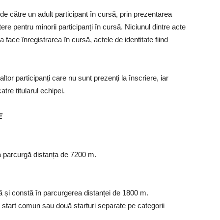
 de către un adult participant în cursă, prin prezentarea
ștere pentru minorii participanți în cursă. Niciunul dintre acte
face înregistrarea în cursă, actele de identitate fiind
tor participanți care nu sunt prezenți la înscriere, iar
re titularul echipei.
E
ă parcurgă distanța de 7200 m.
ă și constă în parcurgerea distanței de 1800 m.
n start comun sau două starturi separate pe categorii