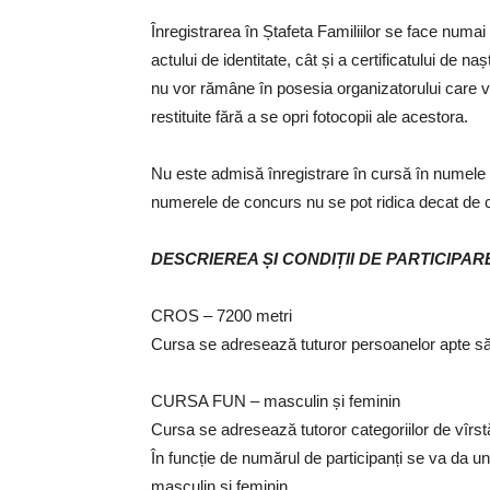
Înregistrarea în Ștafeta Familiilor se face numai
actului de identitate, cât și a certificatului de na
nu vor rămâne în posesia organizatorului care va 
restituite fără a se opri fotocopii ale acestora.
Nu este admisă înregistrare în cursă în numele al
numerele de concurs nu se pot ridica decat de cat
DESCRIEREA ȘI CONDIȚII DE PARTICIPAR
CROS – 7200 metri
Cursa se adresează tuturor persoanelor apte s
CURSA FUN – masculin și feminin
Cursa se adresează tutoror categoriilor de vîrst
În funcție de numărul de participanți se va da u
masculin și feminin.