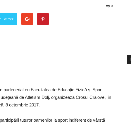
0
pe Twitter
în parteneriat cu Facultatea de Educație Fizică și Sport
udețeană de Atletism Dolj, organizează Crosul Craiovei, în
că, 8 octombrie 2017.
rticipării tuturor oamenilor la sport indiferent de vârstă