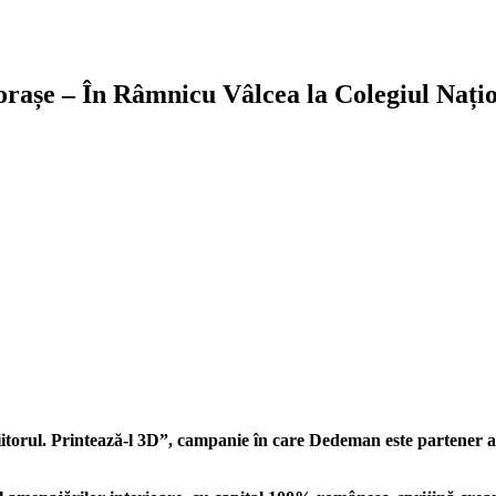
așe – În Râmnicu Vâlcea la Colegiul Nați
orul. Printează-l 3D”, campanie în care Dedeman este partener a