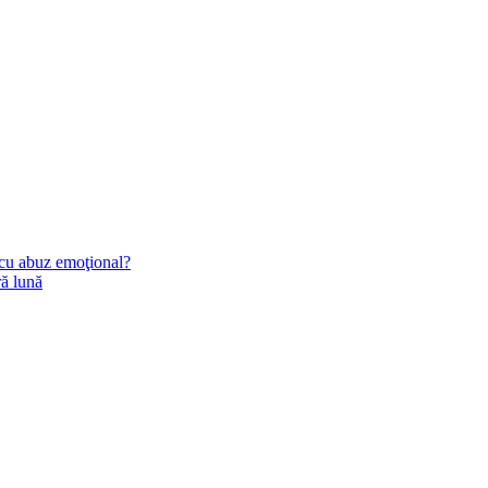
 cu abuz emoţional?
ră lună