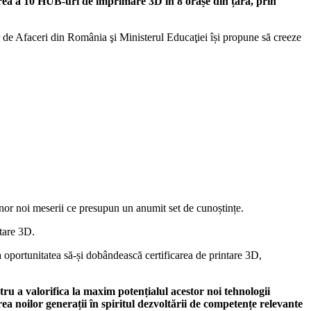
earea a 10 HUB-uri de imprimare 3D în 8 orașe din țară, prin
e Afaceri din România şi Ministerul Educaţiei își propune să creeze
unor noi meserii ce presupun un anumit set de cunoștințe.
tare 3D.
oportunitatea să-și dobândească certificarea de printare 3D,
ru a valorifica la maxim potențialul acestor noi tehnologii
ea noilor generații în spiritul dezvoltării de competențe relevante