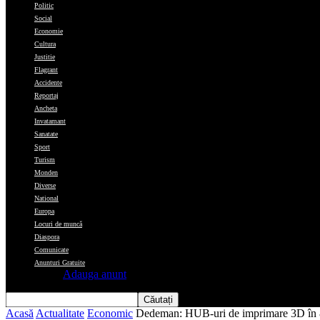
Politic
Social
Economie
Cultura
Justitie
Flagrant
Accidente
Reportaj
Ancheta
Invatamant
Sanatate
Sport
Turism
Monden
Diverse
National
Europa
Locuri de muncă
Diaspora
Comunicate
Anunturi Gratuite
Adauga anunt
Acasă
Actualitate
Economic
Dedeman: HUB-uri de imprimare 3D în 8