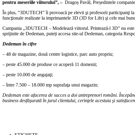
pentru meseriile viitorului
”,
–
Dragoș Pavăl, Președintele compani
În plus, “3DUTECH” îi provoacă pe elevii şi profesorii participanţi la 
funcţionale realizate la imprimantele 3D (3D for Life) şi cele mai bune
Campania „3DUTECH – Modelează viitorul. Printează-l 3D” nu este sing
sprijinite de Dedeman, puteți accesa site-ul Dedeman, categoria Respo
Dedeman în cifre
– 48 de magazine, două centre logistice, parc auto propriu;
– peste 45.000 de produse ce acoperă 11 domenii;
– peste 10.000 de angajaţi;
– între 7.500 – 18.000 mp suprafaţa unui magazin;
Dedeman este afacerea de succes a doi antreprenori români. Începând c
business desfăşurată în jurul clientului, cerinţele acestuia şi satisfacer
ETICHETE