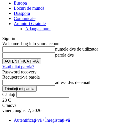
Europa
Locuri de muncă
Diaspora
Comunicate
Anunturi Gratuite
Adauga anunt
Sign in
Welcome!
Log into your account
numele dvs de utilizator
parola dvs
V-ați uitat parola?
Password recovery
Recuperați-vă parola
adresa dvs de email
Căutați
23
C
Craiova
vineri, august 7, 2026
Autentificați-vă / Înregistrați-vă