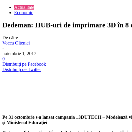
Actualitate
Economic
Dedeman: HUB-uri de imprimare 3D în 8 or
De către
Vocea Olteniei
-
noiembrie 1, 2017
0
Distribuiți pe Facebook
Distribuiți pe Twitter
Pe 31 octombrie s-a lansat campania „3DUTECH – Modelează viit
și Ministerul Educației