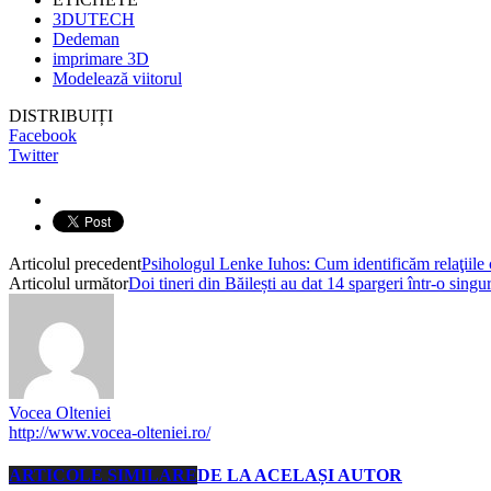
3DUTECH
Dedeman
imprimare 3D
Modelează viitorul
DISTRIBUIȚI
Facebook
Twitter
Articolul precedent
Psihologul Lenke Iuhos: Cum identificăm relaţiile
Articolul următor
Doi tineri din Băilești au dat 14 spargeri într-o singu
Vocea Olteniei
http://www.vocea-olteniei.ro/
ARTICOLE SIMILARE
DE LA ACELAȘI AUTOR