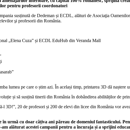
i al amenajărilor interioare, cu capital 100% românesc, sprijină cr
ilor pentru profesorii coordonatori
mpania susținută de Dedeman și ECDL, alături de Asociaţia Oamenilor d
 elevilor şi profesorii din România.
țional „Elena Cuza” și ECDL EduHub din Veranda Mall
”
i
Basarab”
himba lumea pe care o știm azi. În același timp, printarea 3D dă naștere 
ie și să susțină tinerii din România în dobândirea abilităților de prin
 3D!”, 20 de profesori și 200 de elevi din licee din România vor avea 
e în urmă cu doar câțiva ani păreau de domeniul fantasticului. Pent
-am alăturat acestei campanii pentru a încuraja și a sprijini educar