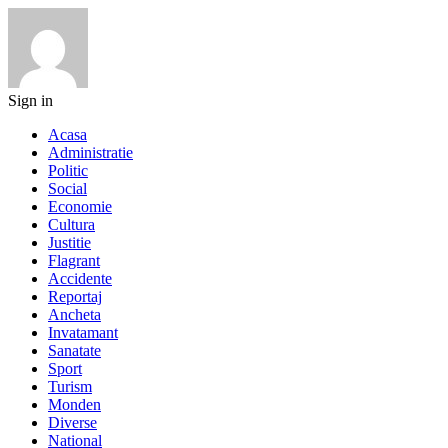
Sign in
Acasa
Administratie
Politic
Social
Economie
Cultura
Justitie
Flagrant
Accidente
Reportaj
Ancheta
Invatamant
Sanatate
Sport
Turism
Monden
Diverse
National