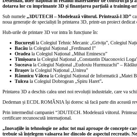
Dedeman, lider naţional în retailul materialelor de construcţii ş
dotarea lor cu imprimante 3D și finanțarea parțială a training-ur
Sub numele
„3DUTECH – Modelează viitorul. Printează-l 3D”
ca
noua generație de specialiști în printarea 3D, printr-un proiect dedicat
Hub-urile de printare 3D vor intra în funcțiune în:
București
la Colegiul Tehnic Mecanic „Grivița”, Colegiul Na
Bacău
la Colegiul Național „Ferdinand I”
Oradea
la Colegiul Național „Mihai Eminescu”
Timișoara
la Colegiul Național „Constantin Diaconovici Loga
Suceava
la Colegiul Național „Eudoxiu Hurmuzachi” – Rădăuț
Brașov
la Colegiul Național „Unirea”
Râmnicu Vâlcea
la Colegiul Național de Informatică „Matei 
Tulcea
la Colegiul Dobrogean „Spiru Haret”
.
Printarea 3D a deschis calea unei noi revoluții industriale, care va sc
Dedeman și ECDL ROMÂNIA își doresc să facă parte din această revoluț
Prin intermediul campaniei “3DUTECH. Modelează viitorul. Printează-l
certificare recunoscută internațional.
„Inovațiile in tehnologie ne aduc tot mai aproape de concepte car
trebuie să înțelegem valoarea lor dincolo de aspectul recreativ. Ne