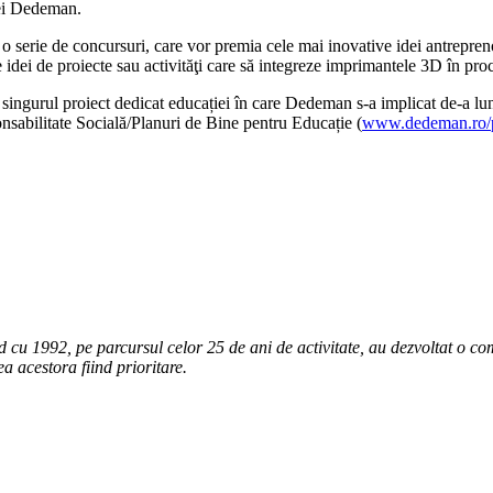
ei Dedeman.
o serie de concursuri, care vor premia cele mai inovative idei antrepren
 idei de proiecte sau activităţi care să integreze imprimantele 3D în pro
urul proiect dedicat educației în care Dedeman s-a implicat de-a lungu
nsabilitate Socială/Planuri de Bine pentru Educație (
www.dedeman.ro/pl
u 1992, pe parcursul celor 25 de ani de activitate, au dezvoltat o comp
ea acestora fiind prioritare.