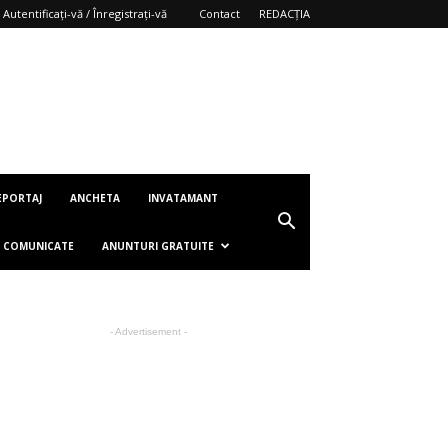
Autentificați-vă / Înregistrați-vă
Contact
REDACȚIA
EPORTAJ
ANCHETA
INVATAMANT
COMUNICATE
ANUNTURI GRATUITE
- Advertisement -