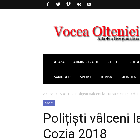
Vocea
Olteniei
ACASA
ADMINISTRATIE
POLITIC
SOCIA
SANATATE
SPORT
TURISM
MONDEN
Acasă
Sport
Polițiști vâlceni la cursa ciclistă Rid
Sport
Polițiști vâlceni 
Cozia 2018