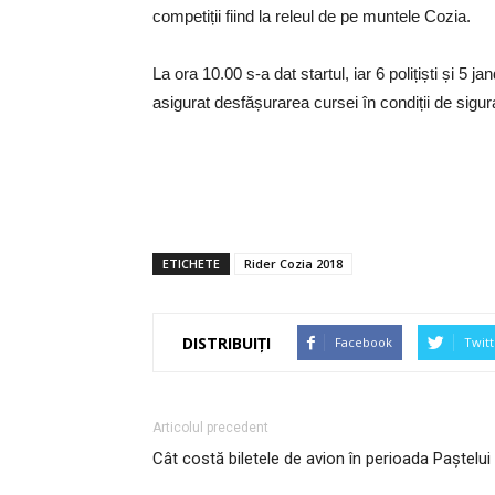
competiții fiind la releul de pe muntele Cozia.
La ora 10.00 s-a dat startul, iar 6 polițiști și 
asigurat desfășurarea cursei în condiții de sigur
ETICHETE
Rider Cozia 2018
DISTRIBUIȚI
Facebook
Twitt
Articolul precedent
Cât costă biletele de avion în perioada Paştelui