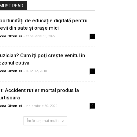
MUST READ
portunități de educație digitală pentru
levii din sate și orașe mici
cea Olteniei
-
februarie 10, 2022
0
uzician? Cum îţi poţi creşte venitul în
ezonul estival
cea Olteniei
-
iulie 12, 2018
0
lt: Accident rutier mortal produs la
urtișoara
cea Olteniei
-
noiembrie 30, 2020
0
Încărcați mai multe