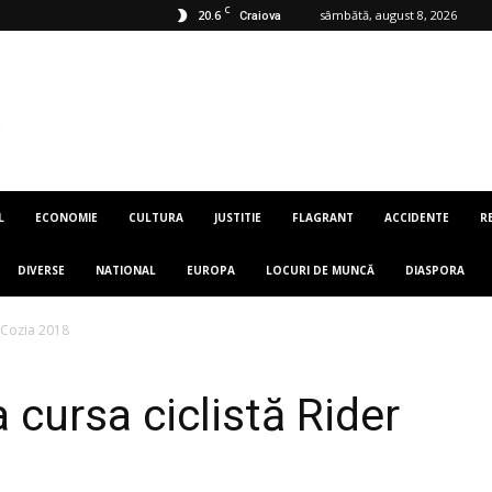
C
20.6
sâmbătă, august 8, 2026
Craiova
L
ECONOMIE
CULTURA
JUSTITIE
FLAGRANT
ACCIDENTE
R
DIVERSE
NATIONAL
EUROPA
LOCURI DE MUNCĂ
DIASPORA
er Cozia 2018
la cursa ciclistă Rider