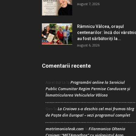
august 7, 2026
Râmnicu Vâlcea, orașul
centenarilor: încă doi vârstni
au fost sărbătoriți la...
august 6, 2026
Comentarii recente
Programări online la Serviciul
Aurel Bursa
la
Public Comunitar Regim Permise Conducere şi
Înmatricularea Vehiculelor Vâlcea
La Craiova s-a deschis cel mai frumos târg
Geo
la
de Paște din Europa! – vezi programul complet
matrimonialeok.com
Filarmonica Oltenia
la
Craiova: “METAmorfoze” cu violonistul Aron