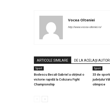
Vocea Olteniei
http://www.vocea-olteniei.ro/
ARTICOLE SIMILARE
DE LA ACELAȘI AUTOR
Sport
Sport
Bodescu Becali Gabriel a obținut o
33 de sport
victorie rapidă la Cobzaru Fight
județului Vâ
Championship
olimpice