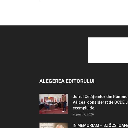
ALEGEREA EDITORULUI
Juriul Cetățenilor din Râmnic
Vâlcea, considerat de OCDE 
exemplu de...
august 7, 2026
IN MEMORIAM – SZŐCS IOAN