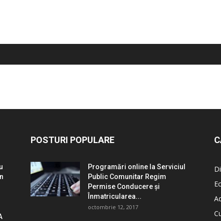
POSTURI POPULARE
C
u
Programări online la Serviciul
Di
un
Public Comunitar Regim
E
Permise Conducere şi
Înmatricularea...
Ad
octombrie 12, 2017
Cu
A