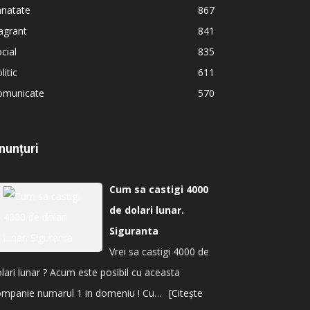
anatate
867
agrant
841
cial
835
litic
611
omunicate
570
nunțuri
Cum sa castigi 4000
de dolari lunar.
Siguranta
Vrei sa castigi 4000 de
lari lunar ? Acum este posibil cu aceasta
ompanie numarul 1 in domeniu ! Cu…
[Citește