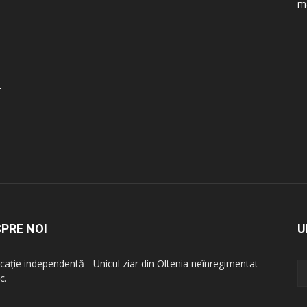
ma
PRE NOI
U
icație independentă - Unicul ziar din Oltenia neînregimentat
c.