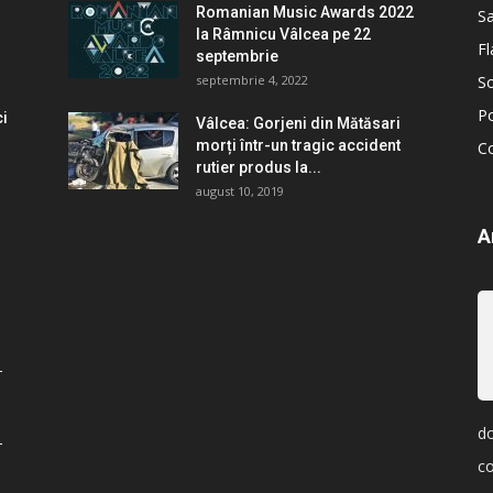
Romanian Music Awards 2022
S
la Râmnicu Vâlcea pe 22
Fl
septembrie
septembrie 4, 2022
So
Po
ci
Vâlcea: Gorjeni din Mătăsari
morți într-un tragic accident
C
rutier produs la...
august 10, 2019
A
do
c