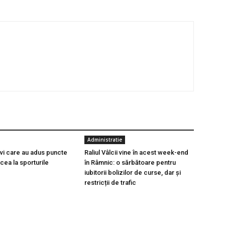
Administratie
ivi care au adus puncte
Raliul Vâlcii vine în acest week-end
lcea la sporturile
în Râmnic: o sărbătoare pentru
iubitorii bolizilor de curse, dar și
restricții de trafic