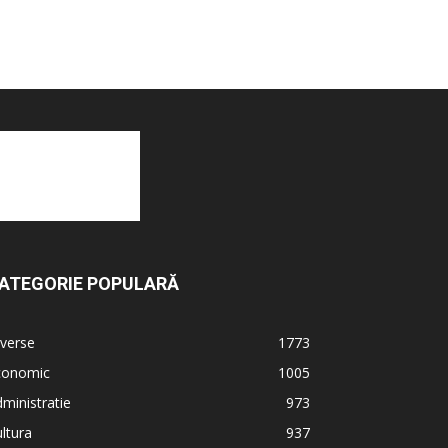
ATEGORIE POPULARĂ
verse
1773
conomic
1005
ministratie
973
ltura
937