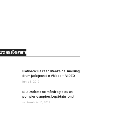
Pompierii militari au intervenit la un
accident rutier produs la Orșova, în
zona Coramnic
LATEST NEWS
Vocea Olteniei
-
noiembrie 9, 2017
0
Slătioara: Se reabilitează cel mai lung
drum județean din Vâlcea – VIDEO
iunie 8, 2017
ISU Drobeta se mândrește cu un
pompier campion: Lepădatu Ionuț
septembrie 11, 2018