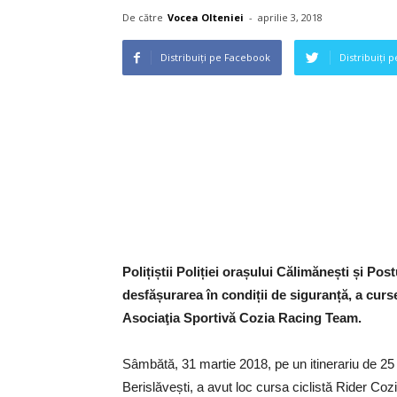
De către
Vocea Olteniei
-
aprilie 3, 2018
Distribuiți pe Facebook
Distribuiți 
Polițiștii Poliției orașului Călimănești și Pos
desfășurarea în condiții de siguranță, a curs
Asociaţia Sportivă Cozia Racing Team.
Sâmbătă, 31 martie 2018, pe un itinerariu de 25
Berislăvești, a avut loc cursa ciclistă Rider Coz