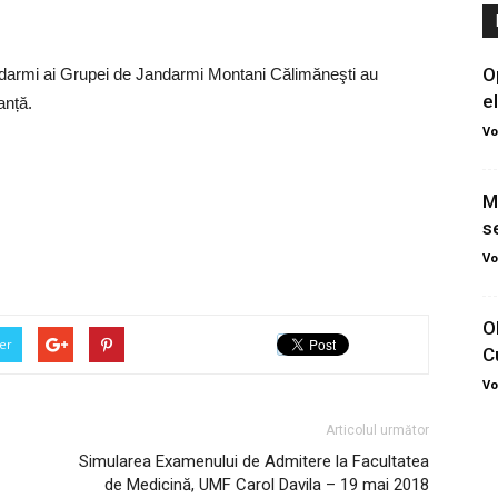
O
5 jandarmi ai Grupei de Jandarmi Montani Călimăneşti au
e
anță.
Vo
M
s
Vo
O
er
C
Vo
Articolul următor
Simularea Examenului de Admitere la Facultatea
de Medicină, UMF Carol Davila – 19 mai 2018