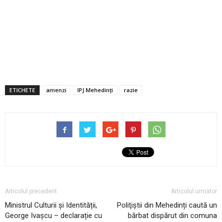
ETICHETE
amenzi
IPJ Mehedinţi
razie
Articolul precedent
Articolul următor
Ministrul Culturii și Identității,
Poliţiştii din Mehedinți caută un
George Ivașcu – declarație cu
bărbat dispărut din comuna