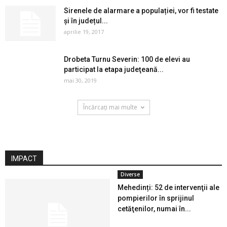
Sirenele de alarmare a populației, vor fi testate
și în județul...
aprilie 19, 2017
Drobeta Turnu Severin: 100 de elevi au
participat la etapa judeţeană...
mai 30, 2019
Încărcați mai multe
IMPACT
Diverse
Mehedinți: 52 de intervenţii ale
pompierilor în sprijinul
cetăţenilor, numai în...