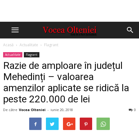
Acasă
Actualitate
Flagrant
Actualitate
Flagrant
Razie de amploare în județul
Mehedinți – valoarea
amenzilor aplicate se ridică la
peste 220.000 de lei
De către
Vocea Olteniei
-
iunie 20, 2018
0