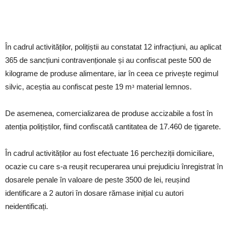
În cadrul activităților, polițiștii au constatat 12 infracțiuni, au aplicat
365 de sancțiuni contravenționale și au confiscat peste 500 de
kilograme de produse alimentare, iar în ceea ce privește regimul
silvic, aceștia au confiscat peste 19 mᶟ material lemnos.
De asemenea, comercializarea de produse accizabile a fost în
atenția polițiștilor, fiind confiscată cantitatea de 17.460 de țigarete.
În cadrul activităților au fost efectuate 16 percheziții domiciliare,
ocazie cu care s-a reușit recuperarea unui prejudiciu înregistrat în
dosarele penale în valoare de peste 3500 de lei, reușind
identificare a 2 autori în dosare rămase inițial cu autori
neidentificați.