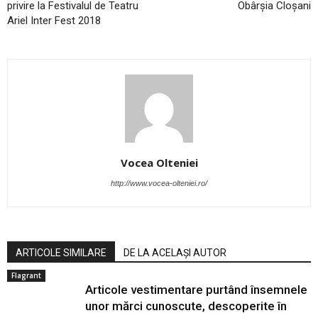
privire la Festivalul de Teatru
Obârşia Cloşani
Ariel Inter Fest 2018
Vocea Olteniei
http://www.vocea-olteniei.ro/
ARTICOLE SIMILARE
DE LA ACELAȘI AUTOR
Flagrant
Articole vestimentare purtând însemnele
unor mărci cunoscute, descoperite în