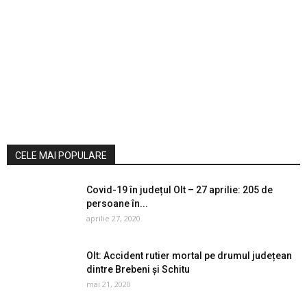
CELE MAI POPULARE
Covid-19 în județul Olt – 27 aprilie: 205 de
persoane în...
aprilie 27, 2020
Olt: Accident rutier mortal pe drumul județean
dintre Brebeni și Schitu
mai 21, 2020