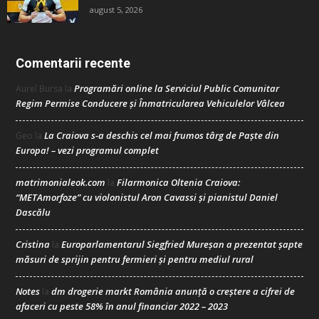
august 5, 2026
Comentarii recente
Programări online la Serviciul Public Comunitar
Aurel Bursa
la
Regim Permise Conducere şi Înmatricularea Vehiculelor Vâlcea
La Craiova s-a deschis cel mai frumos târg de Paște din
Geo
la
Europa! – vezi programul complet
matrimonialeok.com
Filarmonica Oltenia Craiova:
la
“METAmorfoze” cu violonistul Aron Cavassi și pianistul Daniel
Dascălu
Cristina
Europarlamentarul Siegfried Mureșan a prezentat șapte
la
măsuri de sprijin pentru fermieri și pentru mediul rural
Notes
dm drogerie markt România anunță o creștere a cifrei de
la
afaceri cu peste 58% în anul financiar 2022 – 2023