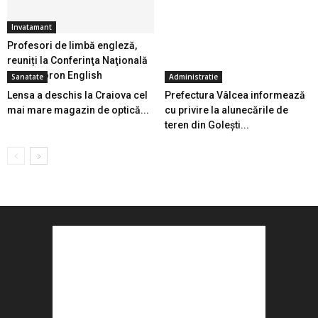
Invatamant
Profesori de limbă engleză,
reuniți la Conferinţa Naţională
Helen Doron English
Sanatate
Administratie
Lensa a deschis la Craiova cel
Prefectura Vâlcea informează
mai mare magazin de optică...
cu privire la alunecările de
teren din Goleşti...