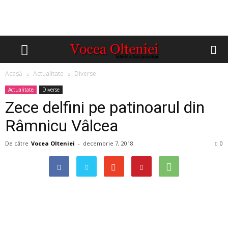
Acasă
Actualitate
Diverse
Actualitate
Diverse
Zece delfini pe patinoarul din
Râmnicu Vâlcea
De către
Vocea Olteniei
-
decembrie 7, 2018
0