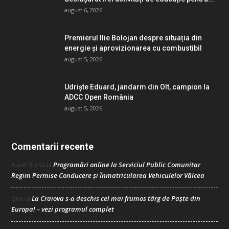
august 6, 2026
Premierul Ilie Bolojan despre situația din
energie și aprovizionarea cu combustibil
august 5, 2026
Udriște Eduard, jandarm din Olt, campion la
ADCC Open România
august 5, 2026
Comentarii recente
Programări online la Serviciul Public Comunitar
Aurel Bursa
la
Regim Permise Conducere şi Înmatricularea Vehiculelor Vâlcea
La Craiova s-a deschis cel mai frumos târg de Paște din
Geo
la
Europa! – vezi programul complet