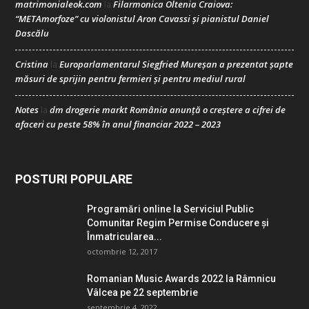
matrimonialeok.com
Filarmonica Oltenia Craiova:
la
“METAmorfoze” cu violonistul Aron Cavassi și pianistul Daniel
Dascălu
Cristina
Europarlamentarul Siegfried Mureșan a prezentat șapte
la
măsuri de sprijin pentru fermieri și pentru mediul rural
Notes
dm drogerie markt România anunță o creștere a cifrei de
la
afaceri cu peste 58% în anul financiar 2022 – 2023
POSTURI POPULARE
Programări online la Serviciul Public
Comunitar Regim Permise Conducere şi
Înmatricularea...
octombrie 12, 2017
Romanian Music Awards 2022 la Râmnicu
Vâlcea pe 22 septembrie
septembrie 4, 2022