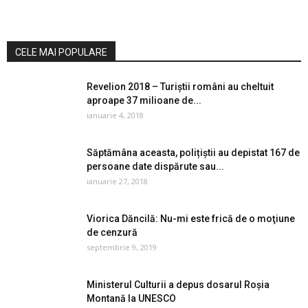
CELE MAI POPULARE
Revelion 2018 – Turiștii români au cheltuit
aproape 37 milioane de...
ianuarie 4, 2018
Săptămâna aceasta, polițiștii au depistat 167 de
persoane date dispărute sau...
ianuarie 27, 2018
Viorica Dăncilă: Nu-mi este frică de o moţiune
de cenzură
septembrie 9, 2019
Ministerul Culturii a depus dosarul Roșia
Montană la UNESCO