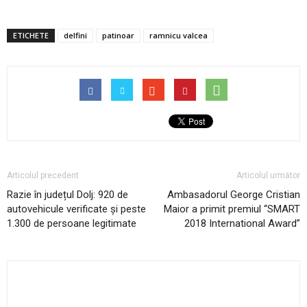
ETICHETE
delfini
patinoar
ramnicu valcea
Articolul precedent
Articolul următor
Razie în județul Dolj: 920 de
Ambasadorul George Cristian
autovehicule verificate și peste
Maior a primit premiul “SMART
1.300 de persoane legitimate
2018 International Award”