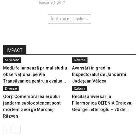
ianuarie 8, 2017
Încărcați mai multe
IMPACT
Sanatate
Diverse
MedLife lansează primul studiu
Avansări în grad la
observațional pe Via
Inspectoratul de Jandarmi
Transilvanica pentru a evalua...
Judeţean Vâlcea
Diverse
Cultura
Gorj: Comemorarea eroului
Recital aniversar la
jandarm sublocotenent post
Filarmonica OLTENIA Craiova:
mortem George Marchiş
George Lefteroglu – 70 de...
Răzvan