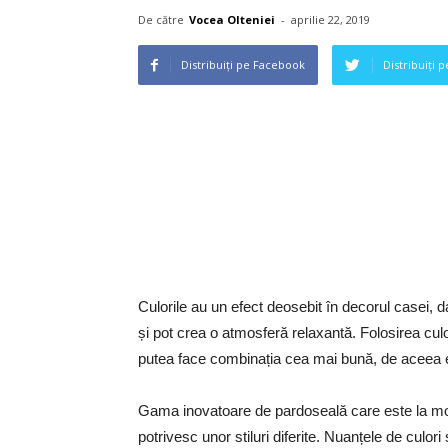
De către
Vocea Olteniei
-
aprilie 22, 2019
Distribuiți pe Facebook
Distribuiți 
Culorile au un efect deosebit în decorul casei, 
și pot crea o atmosferă relaxantă. Folosirea culor
putea face combinația cea mai bună, de aceea e
Gama inovatoare de pardoseală care este la mo
potrivesc unor stiluri diferite. Nuanțele de culori