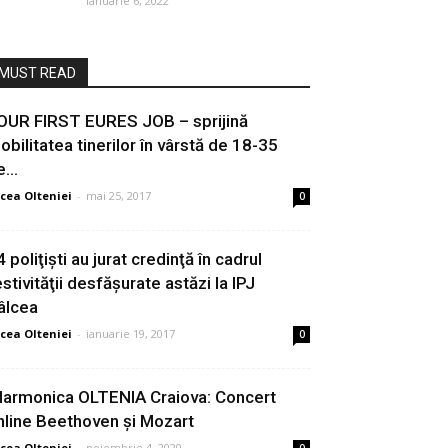
ianuarie 6, 2022
MUST READ
OUR FIRST EURES JOB – sprijină
obilitatea tinerilor în vârstă de 18-35
...
cea Olteniei
-
mai 25, 2017
0
 poliţişti au jurat credinţă în cadrul
estivităţii desfăşurate astăzi la IPJ
âlcea
cea Olteniei
-
ianuarie 19, 2017
0
ilarmonica OLTENIA Craiova: Concert
nline Beethoven și Mozart
cea Olteniei
-
noiembrie 4, 2020