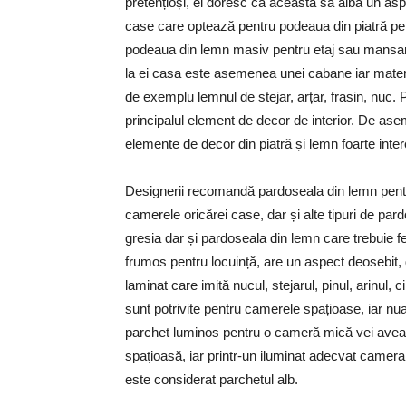
pretențioși, ei doresc ca aceasta să aibă un asp
case care optează pentru podeaua din piatră pent
podeaua din lemn masiv pentru etaj sau mansardă 
la ei casa este asemenea unei cabane iar materi
de exemplu lemnul de stejar, arțar, frasin, nuc
principalul element de decor de interior. De asem
elemente de decor din piatră și lemn foarte inte
Designerii recomandă pardoseala din lemn pent
camerele oricărei case, dar și alte tipuri de par
gresia dar și pardoseala din lemn care trebuie 
frumos pentru locuință, are un aspect deosebit,
laminat care imită nucul, stejarul, pinul, arinul,
sunt potrivite pentru camerele spațioase, iar n
parchet luminos pentru o cameră mică vei avea
spațioasă, iar printr-un iluminat adecvat camera
este considerat parchetul alb.