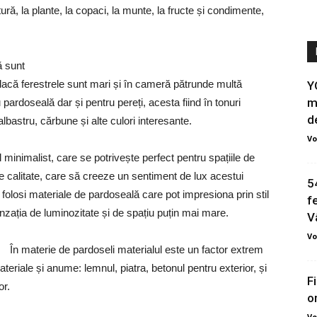
ă, la plante, la copaci, la munte, la fructe și condimente,
ă sunt
acă ferestrele sunt mari și în cameră pătrunde multă
Y
m
ardoseală dar și pentru pereți, acesta fiind în tonuri
de
lbastru, cărbune și alte culori interesante.
Vo
 minimalist, care se potrivește perfect pentru spațiile de
de calitate, care să creeze un sentiment de lux acestui
54
a folosi materiale de pardoseală care pot impresiona prin stil
f
enzația de luminozitate și de spațiu puțin mai mare.
V
Vo
În materie de pardoseli materialul este un factor extrem
teriale și anume: lemnul, piatra, betonul pentru exterior, și
F
or.
o
Vo