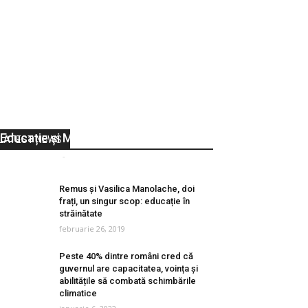
SISTEM Călimănești – Servicii
Integrate de Sănătate, Trai,
Educație și Muncă
LATEST NEWS
Vocea Olteniei
-
octombrie 2, 2018
0
Remus și Vasilica Manolache, doi
frați, un singur scop: educație în
străinătate
februarie 26, 2019
Peste 40% dintre români cred că
guvernul are capacitatea, voința și
abilitățile să combată schimbările
climatice