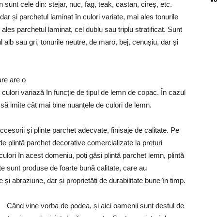
sunt cele din: stejar, nuc, fag, teak, castan, cireș, etc.
r și parchetul laminat în culori variate, mai ales tonurile
ales parchetul laminat, cel dublu sau triplu stratificat. Sunt
alb sau gri, tonurile neutre, de maro, bej, cenușiu, dar și
are are o
 culori variază în funcție de tipul de lemn de copac. În cazul
 să imite cât mai bine nuanțele de culori de lemn.
cesorii și plinte parchet adecvate, finisaje de calitate. Pe
 plintă parchet decorative comercializate la prețuri
lori în acest domeniu, poți găsi plintă parchet lemn, plintă
ate sunt produse de foarte bună calitate, care au
e și abraziune, dar și proprietăți de durabilitate bune în timp.
Când vine vorba de podea, și aici oamenii sunt destul de