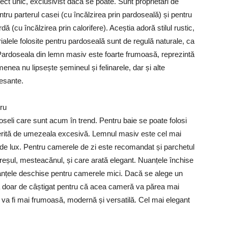
ect unic, exclusivist dacă se poate. Sunt proprietari de
ru parterul casei (cu încălzirea prin pardoseală) și pentru
(cu încălzirea prin calorifere). Aceștia adoră stilul rustic,
alele folosite pentru pardoseală sunt de regulă naturale, ca
. Pardoseala din lemn masiv este foarte frumoasă, reprezintă
enea nu lipsește șemineul și felinarele, dar și alte
resante.
ru
doseli care sunt acum în trend. Pentru baie se poate folosi
ferită de umezeala excesivă. Lemnul masiv este cel mai
 de lux. Pentru camerele de zi este recomandat și parchetul
 cireșul, mesteacănul, și care arată elegant. Nuanțele închise
uanțele deschise pentru camerele mici. Dacă se alege un
 doar de câștigat pentru că acea cameră va părea mai
 va fi mai frumoasă, modernă și versatilă. Cel mai elegant