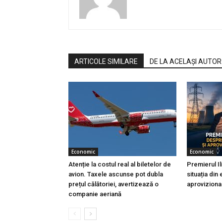
ARTICOLE SIMILARE
DE LA ACELAȘI AUTOR
Economic
Economic
Atenție la costul real al biletelor de
Premierul I
avion. Taxele ascunse pot dubla
situația din
prețul călătoriei, avertizează o
aproviziona
companie aeriană