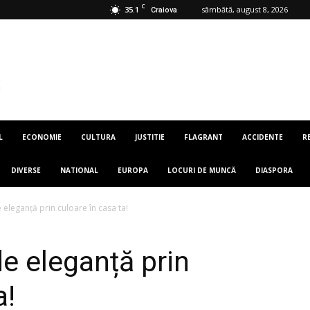
C
35.1
sâmbătă, august 8, 2026
Craiova
L
ECONOMIE
CULTURA
JUSTITIE
FLAGRANT
ACCIDENTE
R
DIVERSE
NATIONAL
EUROPA
LOCURI DE MUNCĂ
DIASPORA
eleganță prin culoare în casa ta!
e eleganță prin
a!