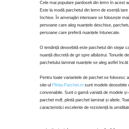
Cele mai populare pardoseli din lemn în acest an 
Este la modă parchetul din lemn de esență tare da
închise. În amenajări interioare se folosește mai 
persoane care aleg nuanțele deschise, parchetul 
persoane care preferă nuanțele întunecate.
O tendință deosebită este parchetul din stejar c
nuanță discretă de gri spre albăstrui. Tonurile de
parchetului laminat nuanțele se aleg astfel încât
Pentru toate variantele de parchet se folosesc ac
site-ul
Plinta-Parchet.ro
sunt modele deosebite de
convenabile. Sunt o gamă variată de modele și cu
parchet mdf, plintă parchet laminat și altele. To
caracteristici excelente de rezistență la umiditat