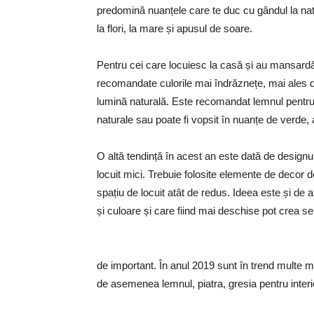
predomină nuanțele care te duc cu gândul la natur
la flori, la mare și apusul de soare.
Pentru cei care locuiesc la casă și au mansard
recomandate culorile mai îndrăznețe, mai ales d
lumină naturală. Este recomandat lemnul pentru p
naturale sau poate fi vopsit în nuanțe de verde, a
O altă tendință în acest an este dată de designul
locuit mici. Trebuie folosite elemente de decor 
spațiu de locuit atât de redus. Ideea este și de 
și culoare și care fiind mai deschise pot crea s
de important. În anul 2019 sunt în trend multe ma
de asemenea lemnul, piatra, gresia pentru interi