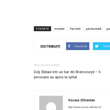
ETICHETE
modele
Parchet
pardoseală
pa
DISTRIBUIȚI
Facebook
Twitt
Articolul precedent
Dolj: Bătaie într-un bar din Bratovoeşti – 6
persoane au ajuns la spital
Vocea Olteniei
http://www.vocea-olteniei.ro/