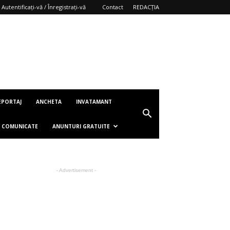
Autentificați-vă / Înregistrați-vă
Contact
REDACȚIA
EPORTAJ
ANCHETA
INVATAMANT
COMUNICATE
ANUNTURI GRATUITE
- Advertisement -