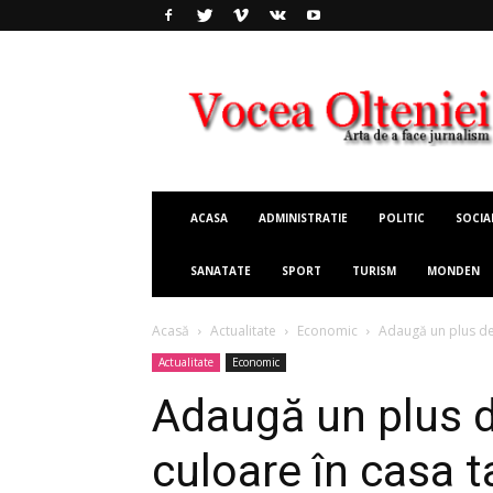
Vocea
Olteniei
ACASA
ADMINISTRATIE
POLITIC
SOCIA
SANATATE
SPORT
TURISM
MONDEN
Acasă
Actualitate
Economic
Adaugă un plus de 
Actualitate
Economic
Adaugă un plus d
culoare în casa t