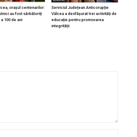
cea, orașul centenarilor:
Serviciul Județean Anticorupție
stnici au fost sărbătoriți
Vâlcea a desfășurat trei activități de
a a 100 de ani
educație pentru promovarea
integrității