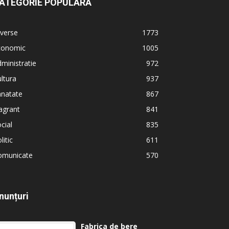
ATEGORIE POPULARĂ
verse
1773
conomic
1005
ministratie
972
ltura
937
anatate
867
agrant
841
cial
835
litic
611
omunicate
570
nunțuri
Fabrica de bere