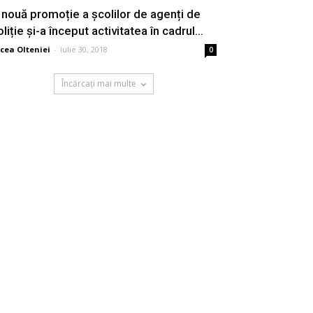
 nouă promoție a școlilor de agenți de
liție și-a început activitatea în cadrul...
cea Olteniei
-
iulie 30, 2018
0
Încărcați mai multe