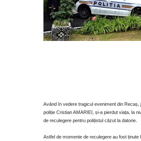
Având în vedere tragicul eveniment din Recaș, ju
poliție Cristian AMARIEI, și-a pierdut viața, la n
de reculegere pentru polițistul căzut la datorie.
Astfel de momente de reculegere au fost ținute la