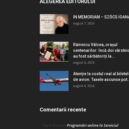
ALEGEREA EDITORULUI
IN MEMORIAM – SZŐCS IOAN
august 7, 2026
Râmnicu Vâlcea, orașul
centenarilor: încă doi vârstni
au fost sărbătoriți la...
august 6, 2026
Atenție la costul real al bilete
de avion. Taxele ascunse pot..
august 6, 2026
Comentarii recente
Programări online la Serviciul
Aurel Bursa
la