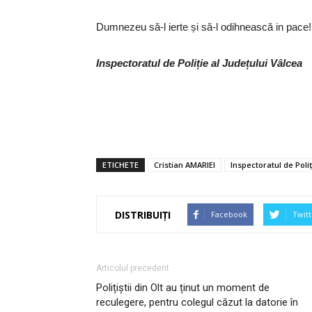
Dumnezeu să-l ierte și să-l odihnească in pace!
Inspectoratul de Poliție al Județului Vâlcea
ETICHETE
Cristian AMARIEI
Inspectoratul de Poliţ
DISTRIBUIȚI
Facebook
Twitt
Articolul precedent
Polițiștii din Olt au ținut un moment de
reculegere, pentru colegul căzut la datorie în