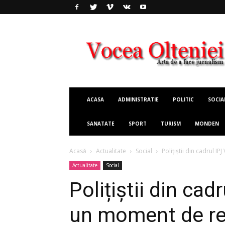
Vocea
Olteniei
ACASA
ADMINISTRATIE
POLITIC
SOCIA
SANATATE
SPORT
TURISM
MONDEN
Acasă
Actualitate
Social
Polițiștii din cadrul I
Actualitate
Social
Polițiștii din cad
un moment de re