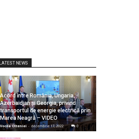
LATEST NEWS
Acord între România, Ungaria,
Azerbaidjan și Georgia, privind
transportul de energie electrică prin
Marea Neagră – VIDEO
Vocea Olteniei
-
decembrie 17, 2022
0