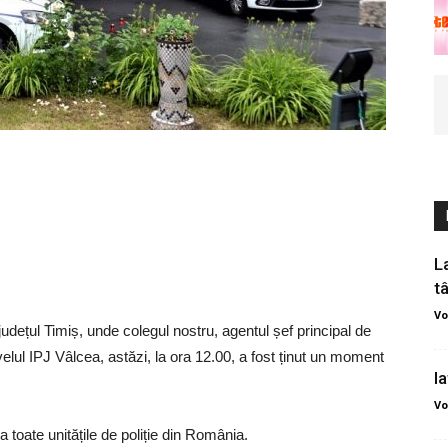
L
t
Vo
dețul Timiș, unde colegul nostru, agentul șef principal de
ivelul IPJ Vâlcea, astăzi, la ora 12.00, a fost ținut un moment
I
Vo
 toate unitățile de poliție din România.