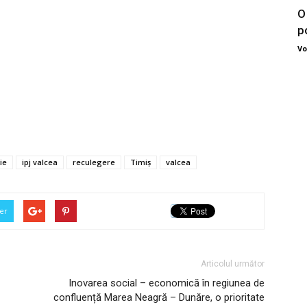
O
po
Vo
ie
ipj valcea
reculegere
Timiș
valcea
er
Articolul următor
Inovarea social – economică în regiunea de
confluență Marea Neagră – Dunăre, o prioritate