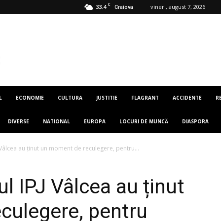
C
33.4
vineri, august 7, 2026
Craiova
L
ECONOMIE
CULTURA
JUSTITIE
FLAGRANT
ACCIDENTE
R
DIVERSE
NATIONAL
EUROPA
LOCURI DE MUNCĂ
DIASPORA
PJ Vâlcea au ținut un moment de reculegere, pentru...
rul IPJ Vâlcea au ținut
culegere, pentru