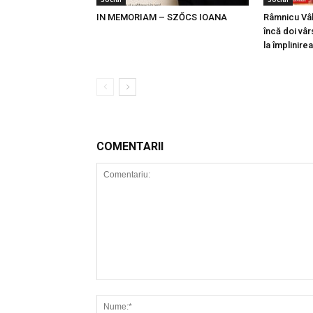
IN MEMORIAM – SZŐCS IOANA
Râmnicu Vâl
încă doi vâr
la împlinire
COMENTARII