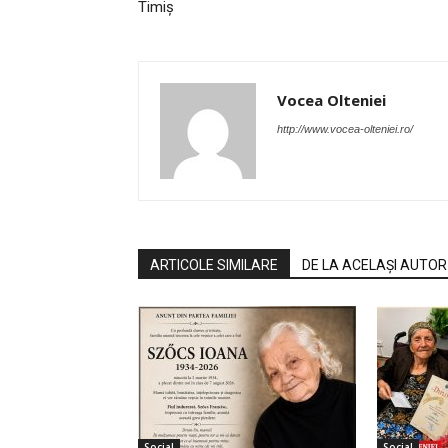
Timiș
Vocea Olteniei
http://www.vocea-olteniei.ro/
ARTICOLE SIMILARE
DE LA ACELAȘI AUTOR
Social
Social