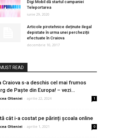
Digi Mobil dă startul campaniei
Teleportarea
iunie 29, 2020
Articole pirotehnice deținute ilegal
depistate în urma unei percheziții
efectuate în Craiova
decembrie 10, 2017
MUST READ
a Craiova s-a deschis cel mai frumos
ârg de Paște din Europa! – vezi...
cea Olteniei
-
aprilie 22, 2024
1
ată cât i-a costat pe părinți școala online
cea Olteniei
-
aprilie 1, 2021
0