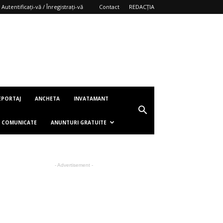
Autentificați-vă / Înregistrați-vă
Contact
REDACȚIA
EPORTAJ
ANCHETA
INVATAMANT
COMUNICATE
ANUNTURI GRATUITE
- Advertisement -