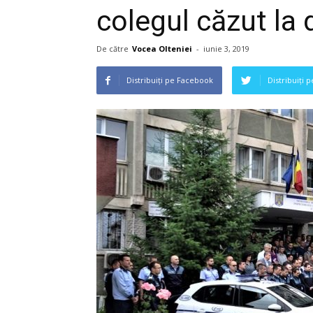
colegul căzut la 
De către
Vocea Olteniei
-
iunie 3, 2019
Distribuiți pe Facebook
Distribuiți 