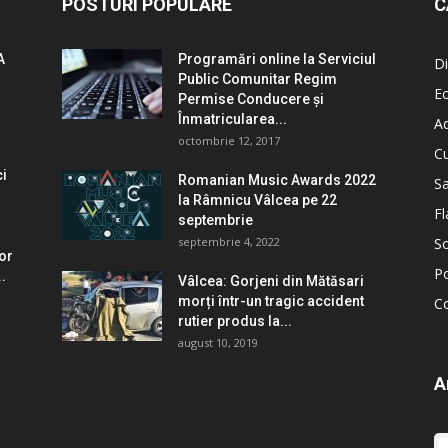
POSTURI POPULARE
C
A
Programări online la Serviciul
Di
Public Comunitar Regim
E
Permise Conducere şi
Înmatricularea...
Ad
octombrie 12, 2017
Cu
ci
Romanian Music Awards 2022
S
la Râmnicu Vâlcea pe 22
Fl
septembrie
septembrie 4, 2022
So
lor
Po
.
Vâlcea: Gorjeni din Mătăsari
morți într-un tragic accident
C
rutier produs la...
august 10, 2019
A