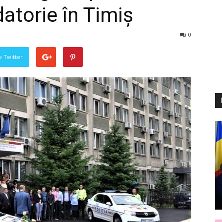
datorie în Timiș
0
pe Twitter