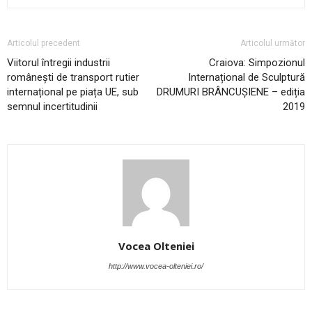
Articolul precedent
Articolul următor
Viitorul întregii industrii
Craiova: Simpozionul
românești de transport rutier
Internațional de Sculptură
internațional pe piața UE, sub
DRUMURI BRÂNCUȘIENE – ediția
semnul incertitudinii
2019
Vocea Olteniei
http://www.vocea-olteniei.ro/