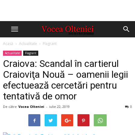
Acasă
Actualitate
Flagrant
Actualitate
Flagrant
Craiova: Scandal în cartierul
Craioviţa Nouă – oamenii legii
efectuează cercetări pentru
tentativă de omor
De către
Vocea Olteniei
-
iulie 22, 2019
0