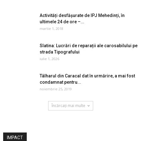
Activități desfășurate de IPJ Mehedinți, în
ultimele 24 de ore –...
martie 1, 2018
Slatina: Lucrări de reparații ale carosabilului pe
strada Tipografului
iulie 1, 2026
Tâlharul din Caracal dat în urmărire, a mai fost
condamnat pentru...
noiembrie 25, 2019
Încărcați mai multe
IMPACT