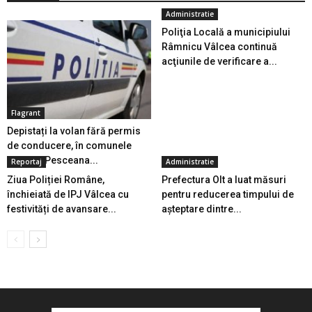
Administratie
Poliţia Locală a municipiului
Râmnicu Vâlcea continuă
acţiunile de verificare a...
Flagrant
Depistați la volan fără permis
de conducere, în comunele
vâlcene Pesceana...
Reportaj
Administratie
Ziua Poliției Române,
Prefectura Olt a luat măsuri
închieiată de IPJ Vâlcea cu
pentru reducerea timpului de
festivități de avansare...
așteptare dintre...