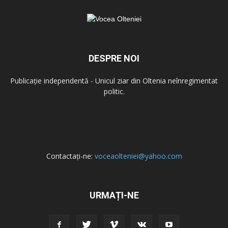
DESPRE NOI
Publicație independentă - Unicul ziar din Oltenia neînregimentat
politic.
Contactați-ne:
voceaolteniei@yahoo.com
URMAȚI-NE