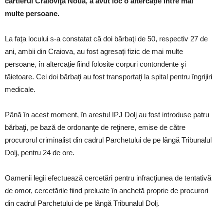
cartierul Craioviţa Nouă, a avut loc o altercație între mai
multe persoane.
La faţa locului s-a constatat că doi bărbaţi de 50, respectiv 27 de
ani, ambii din Craiova, au fost agresați fizic de mai multe
persoane, în altercație fiind folosite corpuri contondente şi
tăietoare. Cei doi bărbaţi au fost transportaţi la spital pentru îngrijiri
medicale.
Până în acest moment, în arestul IPJ Dolj au fost introduse patru
bărbaţi, pe bază de ordonanţe de reţinere, emise de către
procurorul criminalist din cadrul Parchetului de pe lângă Tribunalul
Dolj, pentru 24 de ore.
Oamenii legii efectuează cercetări pentru infracţiunea de tentativă
de omor, cercetările fiind preluate în anchetă proprie de procurori
din cadrul Parchetului de pe lângă Tribunalul Dolj.