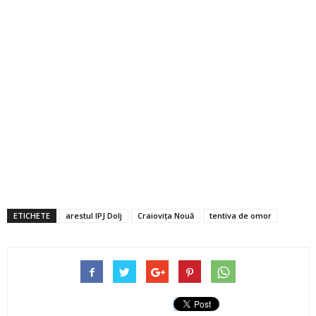
ETICHETE
arestul IPJ Dolj
Craioviţa Nouă
tentiva de omor