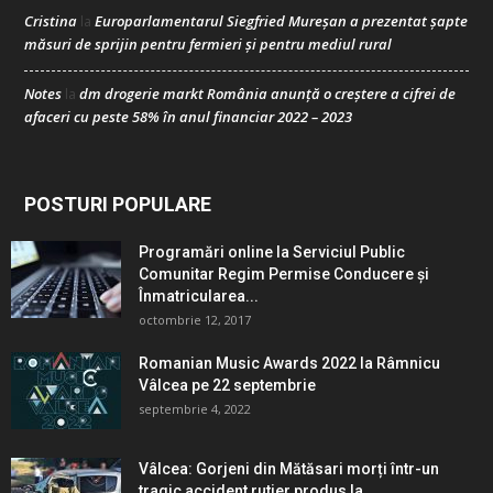
Cristina
Europarlamentarul Siegfried Mureșan a prezentat șapte
la
măsuri de sprijin pentru fermieri și pentru mediul rural
Notes
dm drogerie markt România anunță o creștere a cifrei de
la
afaceri cu peste 58% în anul financiar 2022 – 2023
POSTURI POPULARE
Programări online la Serviciul Public
Comunitar Regim Permise Conducere şi
Înmatricularea...
octombrie 12, 2017
Romanian Music Awards 2022 la Râmnicu
Vâlcea pe 22 septembrie
septembrie 4, 2022
Vâlcea: Gorjeni din Mătăsari morți într-un
tragic accident rutier produs la...