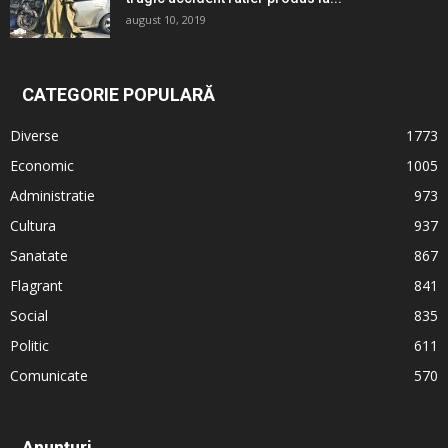
august 10, 2019
CATEGORIE POPULARĂ
Diverse
1773
Economic
1005
Administratie
973
Cultura
937
Sanatate
867
Flagrant
841
Social
835
Politic
611
Comunicate
570
Anunțuri