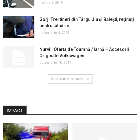
martie 5, 2019
Gorj: Trei tineri din Târgu Jiu și Bălești, reținuți
pentru tâlhărie...
noiembrie 6, 2018
Nurvil: Oferta de Toamnă / Iarnă – Accesorii
Originale Volkswagen
octombrie 18, 2017
Încărcați mai multe
IMPACT