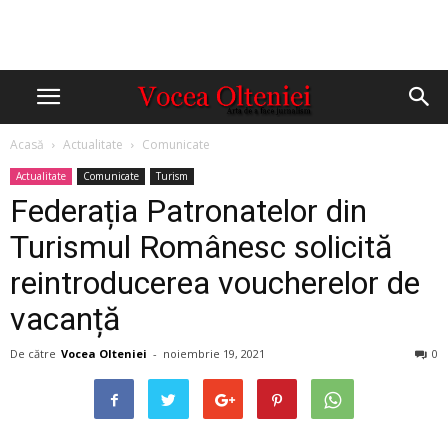
Acasă
Actualitate
Comunicate
Actualitate
Comunicate
Turism
Federația Patronatelor din
Turismul Românesc solicită
reintroducerea voucherelor de
vacanță
De către
Vocea Olteniei
-
noiembrie 19, 2021
0