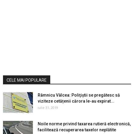
CELE MAI POPULARE
Râmnicu Vâlcea: Poliţiştii se pregătesc să
viziteze cetățenii cărora le-au expirat...
iulie 31, 2019
Noile norme privind taxarea rutieră electronică,
facilitează recuperarea taxelor neplătite