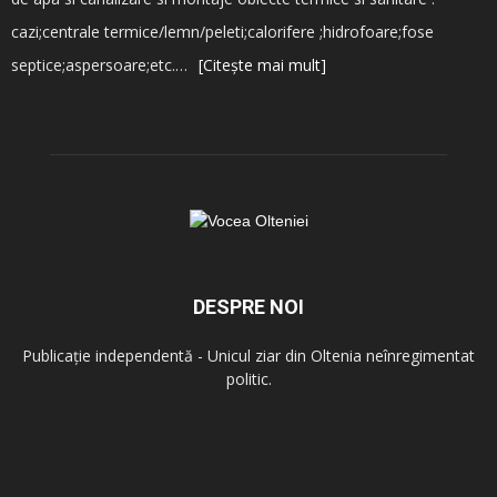
cazi;centrale termice/lemn/peleti;calorifere ;hidrofoare;fose
septice;aspersoare;etc.…
[Citește mai mult]
DESPRE NOI
Publicație independentă - Unicul ziar din Oltenia neînregimentat
politic.