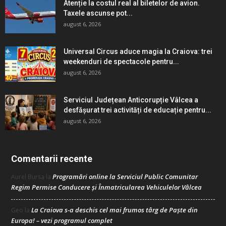
Atenție la costul real al biletelor de avion.
Taxele ascunse pot...
august 6, 2026
Universal Circus aduce magia la Craiova: trei
weekenduri de spectacole pentru...
august 6, 2026
Serviciul Județean Anticorupție Vâlcea a
desfășurat trei activități de educație pentru...
august 6, 2026
Comentarii recente
Programări online la Serviciul Public Comunitar
Aurel Bursa
la
Regim Permise Conducere şi Înmatricularea Vehiculelor Vâlcea
La Craiova s-a deschis cel mai frumos târg de Paște din
Geo
la
Europa! – vezi programul complet