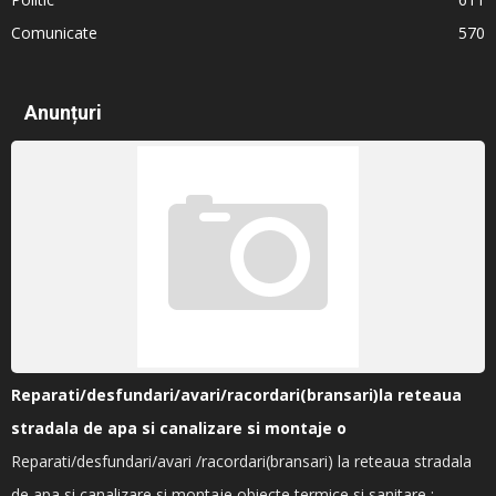
Comunicate
570
Anunțuri
Reparati/desfundari/avari/racordari(bransari)la reteaua
stradala de apa si canalizare si montaje o
Reparati/desfundari/avari /racordari(bransari) la reteaua stradala
de apa si canalizare si montaje obiecte termice si sanitare :