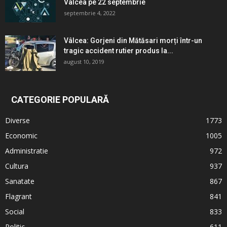
Vâlcea pe 22 septembrie
septembrie 4, 2022
Vâlcea: Gorjeni din Mătăsari morți într-un
tragic accident rutier produs la...
august 10, 2019
CATEGORIE POPULARĂ
Diverse
1773
Economic
1005
Administratie
972
Cultura
937
Sanatate
867
Flagrant
841
Social
833
Politic
611