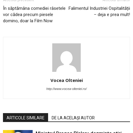
În săptămâna comediei râsetele
Falimentul Industriei Ospitalității
vor cădea precum piesele
– deja e prea mult!
domino, doar la Film Now
Vocea Olteniei
http://www.vocea-olteniei.ro/
ARTICOLE SIMILARE
DE LA ACELAȘI AUTOR