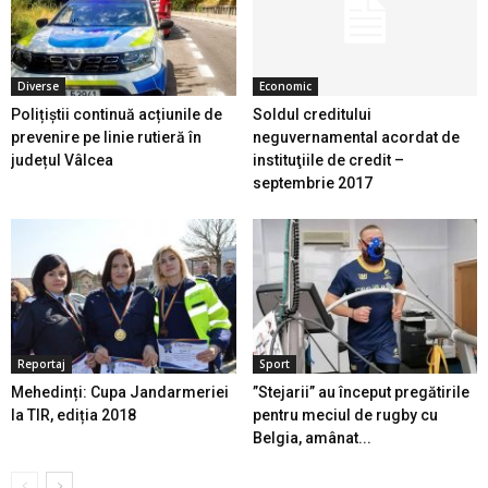
Diverse
Economic
Polițiștii continuă acțiunile de
Soldul creditului
prevenire pe linie rutieră în
neguvernamental acordat de
județul Vâlcea
instituţiile de credit –
septembrie 2017
Reportaj
Sport
Mehedinți: Cupa Jandarmeriei
”Stejarii” au început pregătirile
la TIR, ediția 2018
pentru meciul de rugby cu
Belgia, amânat...