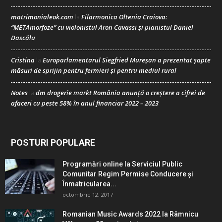
matrimonialeok.com
Filarmonica Oltenia Craiova:
la
“METAmorfoze” cu violonistul Aron Cavassi și pianistul Daniel
Dascălu
Cristina
Europarlamentarul Siegfried Mureșan a prezentat șapte
la
măsuri de sprijin pentru fermieri și pentru mediul rural
Notes
dm drogerie markt România anunță o creștere a cifrei de
la
afaceri cu peste 58% în anul financiar 2022 – 2023
POSTURI POPULARE
Programări online la Serviciul Public
Comunitar Regim Permise Conducere şi
Înmatricularea...
octombrie 12, 2017
Romanian Music Awards 2022 la Râmnicu