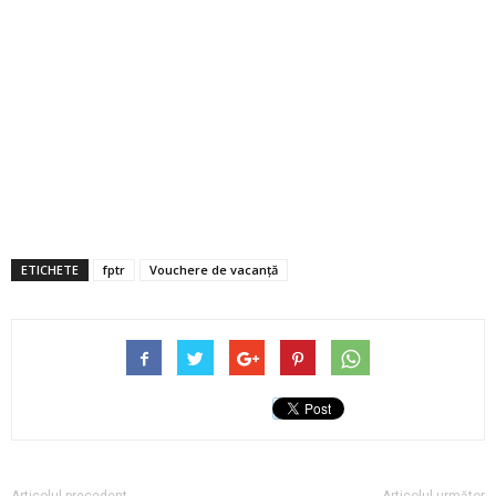
ETICHETE
fptr
Vouchere de vacanță
Articolul precedent
Articolul următor