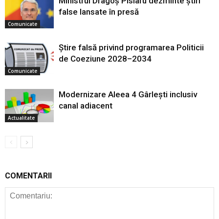
Ministrul Dragoș Pîslaru dezminte știri
false lansate în presă
Comunicate
Știre falsă privind programarea Politicii
de Coeziune 2028–2034
Comunicate
Modernizare Aleea 4 Gârlești inclusiv
canal adiacent
Actualitate
COMENTARII