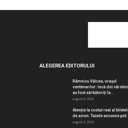
ALEGEREA EDITORULUI
Râmnicu Vâlcea, orașul
centenarilor: încă doi vârstni
au fost sărbătoriți la...
august 6, 2026
Atenție la costul real al bilete
de avion. Taxele ascunse pot..
august 6, 2026