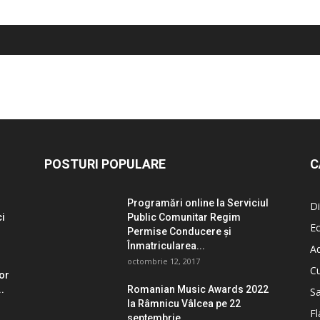
POSTURI POPULARE
C
Programări online la Serviciul
Di
ci
Public Comunitar Regim
E
Permise Conducere şi
Înmatricularea...
Ad
octombrie 12, 2017
Cu
lor
.
Romanian Music Awards 2022
S
la Râmnicu Vâlcea pe 22
Fl
septembrie