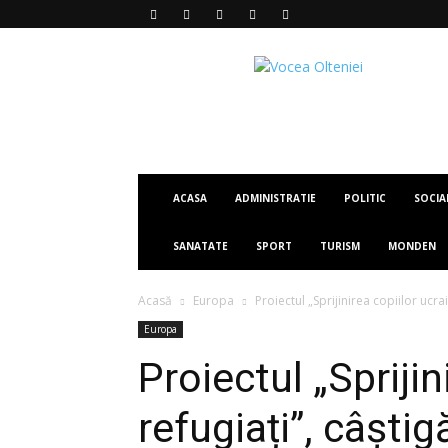
Vocea
Olteniei
ACASA
ADMINISTRATIE
POLITIC
SOCIA
SANATATE
SPORT
TURISM
MONDEN
Acasă
Europa
Proiectul „Sprijinirea copiilor ucr
Europa
Proiectul „Sprijin
refugiați”, câștig