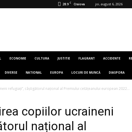
C
28.9
joi, august 6, 2026
Craiova
L
ECONOMIE
CULTURA
JUSTITIE
FLAGRANT
ACCIDENTE
R
DIVERSE
NATIONAL
EUROPA
LOCURI DE MUNCĂ
DIASPORA
aineni refugiați”, câștigătorul național al Premiului cetățeanului european 2022...
irea copiilor ucraineni
ătorul național al