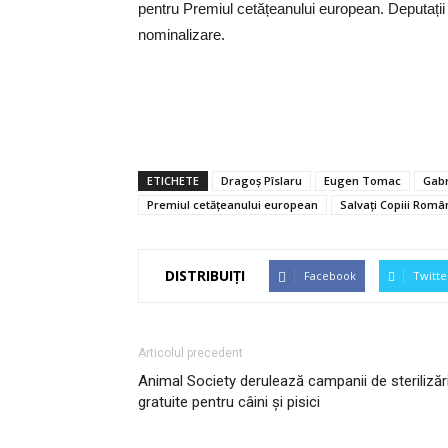
pentru Premiul cetățeanului european. Deputați
nominalizare.
ETICHETE
Dragoș Pîslaru
Eugen Tomac
Gabr
Premiul cetățeanului european
Salvați Copiii Româ
DISTRIBUIȚI
Facebook
Twitte
Articolul precedent
Animal Society derulează campanii de sterilizăr
gratuite pentru câini și pisici