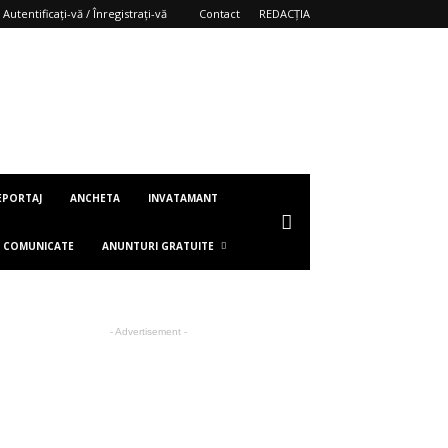
Autentificați-vă / Înregistrați-vă
Contact
REDACȚIA
EPORTAJ
ANCHETA
INVATAMANT
COMUNICATE
ANUNTURI GRATUITE
- Advertisement -