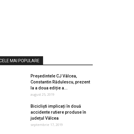
CELE MAI POPULARE
Președintele CJ Vâlcea,
Constantin Rădulescu, prezent
la a doua ediție a...
august 25, 2019
Bicicliști implicați în două
accidente rutiere produse în
județul Vâlcea
septembrie 17, 2019