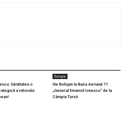
Europa
escu: Sănătatea o
Ilie Bolojan la Baza Aeriană 71
rategică a viitorului
„General Emanoil Ionescu” de la
pean!
Câmpia Turzii