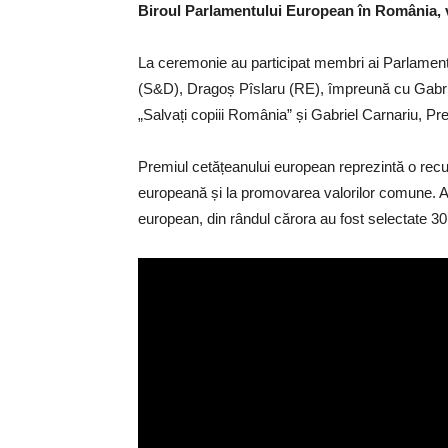
Biroul Parlamentului European în România, v
La ceremonie au participat membri ai Parlame
(S&D), Dragoș Pîslaru (RE), împreună cu Gabrie
„Salvați copiii România” și Gabriel Carnariu, Pre
Premiul cetățeanului european reprezintă o recun
europeană și la promovarea valorilor comune. Anu
european, din rândul cărora au fost selectate 30