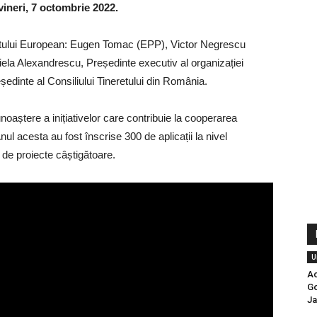
ineri, 7 octombrie 2022.
ntului European: Eugen Tomac (EPP), Victor Negrescu
la Alexandrescu, Președinte executiv al organizației
ședinte al Consiliului Tineretului din România.
oaștere a inițiativelor care contribuie la cooperarea
l acesta au fost înscrise 300 de aplicații la nivel
 de proiecte câștigătoare.
U
Ac
Go
Ja