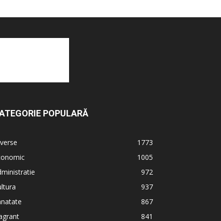
ATEGORIE POPULARĂ
verse
1773
conomic
1005
ministratie
972
ltura
937
anatate
867
agrant
841