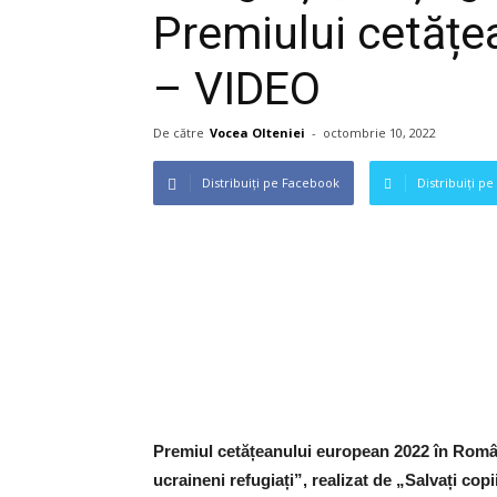
Premiului cetățe
– VIDEO
De către
Vocea Olteniei
-
octombrie 10, 2022
Distribuiți pe Facebook
Distribuiți pe
Premiul cetățeanului european 2022 în Români
ucraineni refugiați”, realizat de „Salvați co