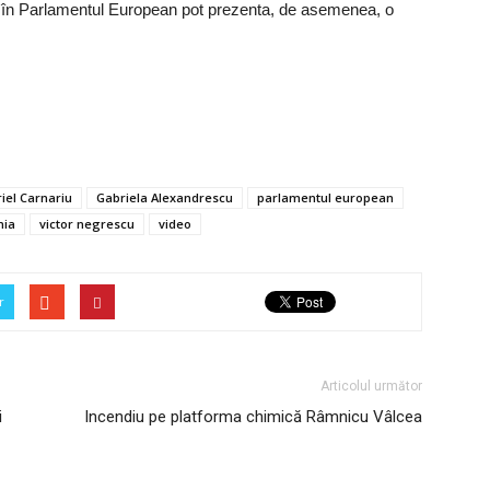
i în Parlamentul European pot prezenta, de asemenea, o
iel Carnariu
Gabriela Alexandrescu
parlamentul european
nia
victor negrescu
video
r
Articolul următor
i
Incendiu pe platforma chimică Râmnicu Vâlcea