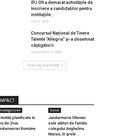
IPJ Olt a demarat activitățile de
înscriere a candidaților pentru
instituţiile...
mai 3, 2018
Concursul Național de Tinere
Talente ”Allegria” și-a desemnat
câștigătorii
septembrie 3, 2020
Încărcați mai multe
IMPACT
ncategorized
Social
tivități planificate în
Jandarmeria Olteniei
rj de Ziua
este alături de familia
ndarmeriei Române
colegului Anghelina
Marius, în grele...