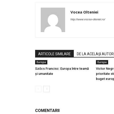
Vocea Olteniei
http://www.vocea-olteniei.ro/
ARTICOLE SIMILARE
DE LA ACELAȘI AUTOR
Europa
Europa
Szőcs Francisc: Europa între teamă
Victor Negr
și umanitate
prioritate st
buget euro
COMENTARII