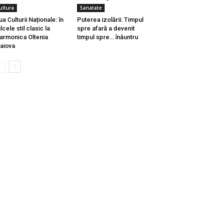
ultura
Sanatate
ua Culturii Naționale: în
Puterea izolării: Timpul
lcele stil clasic la
spre afară a devenit
larmonica Oltenia
timpul spre… înăuntru
aiova