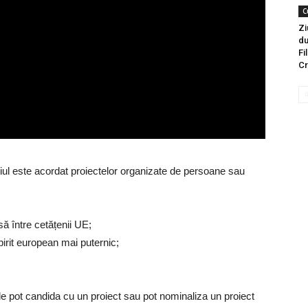
C
Zi
du
Fi
Cr
l este acordat proiectelor organizate de persoane sau
să între cetățenii UE;
pirit european mai puternic;
ile pot candida cu un proiect sau pot nominaliza un proiect