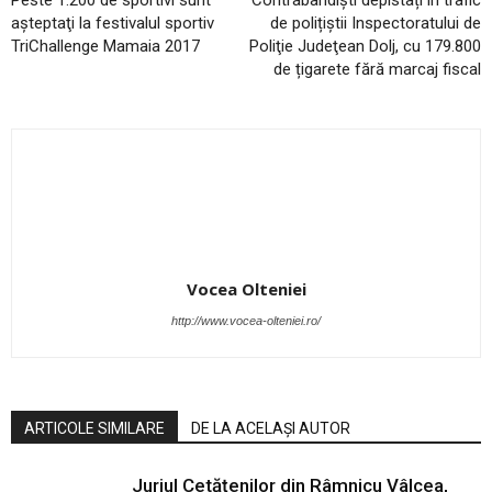
Peste 1.200 de sportivi sunt
Contrabandiști depistați în trafic
aşteptaţi la festivalul sportiv
de polițiștii Inspectoratului de
TriChallenge Mamaia 2017
Poliţie Judeţean Dolj, cu 179.800
de țigarete fără marcaj fiscal
Vocea Olteniei
http://www.vocea-olteniei.ro/
ARTICOLE SIMILARE
DE LA ACELAȘI AUTOR
Juriul Cetățenilor din Râmnicu Vâlcea,