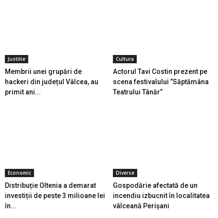
Justitie
Cultura
Membrii unei grupări de
Actorul Tavi Costin prezent pe
hackeri din județul Vâlcea, au
scena festivalului ”Săptămâna
primit ani...
Teatrului Tânăr”
Economic
Diverse
Distribuție Oltenia a demarat
Gospodărie afectată de un
investiții de peste 3 milioane lei
incendiu izbucnit în localitatea
în...
vâlceană Perişani