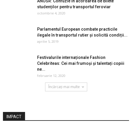
ANOSR: Confuzie în acordarea de bilete
studenților pentru transportul feroviar
octombrie 4, 2020
Parlamentul European combate practicile
ilegale în transportul rutier și solicită condiții...
aprilie 5, 2019
Festivalurile internaționale Fashion
Celebriteas: Cei mai frumoși și talentați copiii
ne...
februarie 12, 2020
Încărcați mai multe
IMPACT