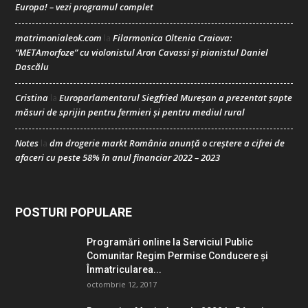
Europa! – vezi programul complet
matrimonialeok.com
Filarmonica Oltenia Craiova:
la
“METAmorfoze” cu violonistul Aron Cavassi și pianistul Daniel
Dascălu
Cristina
Europarlamentarul Siegfried Mureșan a prezentat șapte
la
măsuri de sprijin pentru fermieri și pentru mediul rural
Notes
dm drogerie markt România anunță o creștere a cifrei de
la
afaceri cu peste 58% în anul financiar 2022 – 2023
POSTURI POPULARE
Programări online la Serviciul Public
Comunitar Regim Permise Conducere şi
Înmatricularea...
octombrie 12, 2017