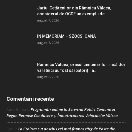
Juriul Cetățenilor din Râmnicu Vâlcea,
considerat de OCDE un exemplu de...
august 7, 2026
IN MEMORIAM – SZŐCS IOANA
august 7, 2026
Râmnicu Vâlcea, orașul centenarilor: încă doi
vârstnici au fost sărbătoriți la...
august 6, 2026
Comentarii recente
Programări online la Serviciul Public Comunitar
Aurel Bursa
la
Regim Permise Conducere şi Înmatricularea Vehiculelor Vâlcea
La Craiova s-a deschis cel mai frumos târg de Paște din
Geo
la