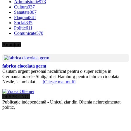
Administratie
973
Cultura
937
Sanatate
867
Flagrant
841
Social
835
Politic
611
Comunicate
570
Anunțuri
fabrica ciocolata germ
Cautam urgent personal necalificat pentru o super echipa in
Germania orasele Stuttgard si Hamburg pentru fabrica ciocolata
Nestle, la ambalat…
[Citește mai mult]
DESPRE NOI
Publicație independentă - Unicul ziar din Oltenia neînregimentat
politic.