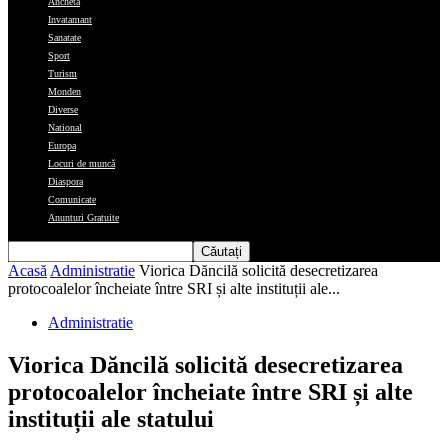
Ancheta
Invatamant
Sanatate
Sport
Turism
Monden
Diverse
National
Europa
Locuri de muncă
Diaspora
Comunicate
Anunturi Gratuite
Acasă
Administratie
Viorica Dăncilă solicită desecretizarea
protocoalelor încheiate între SRI și alte instituții ale...
Administratie
Viorica Dăncilă solicită desecretizarea
protocoalelor încheiate între SRI și alte
instituții ale statului