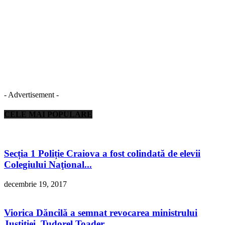
- Advertisement -
CELE MAI POPULARE
Secția 1 Poliție Craiova a fost colindată de elevii
Colegiului Naţional...
decembrie 19, 2017
Viorica Dăncilă a semnat revocarea ministrului
Justiției, Tudorel Toader