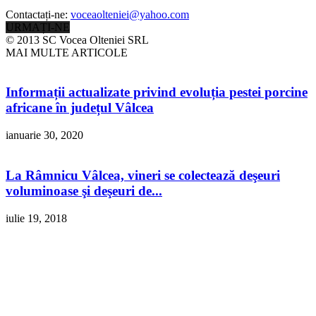
Contactați-ne:
voceaolteniei@yahoo.com
URMAȚI-NE
© 2013 SC Vocea Olteniei SRL
MAI MULTE ARTICOLE
Informații actualizate privind evoluția pestei porcine
africane în județul Vâlcea
ianuarie 30, 2020
La Râmnicu Vâlcea, vineri se colectează deşeuri
voluminoase şi deşeuri de...
iulie 19, 2018