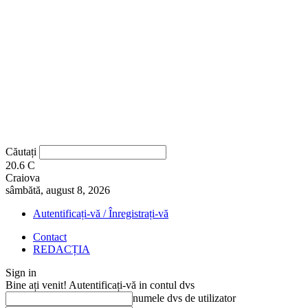
Căutați
20.6
C
Craiova
sâmbătă, august 8, 2026
Autentificați-vă / Înregistrați-vă
Contact
REDACȚIA
Sign in
Bine ați venit! Autentificați-vă in contul dvs
numele dvs de utilizator