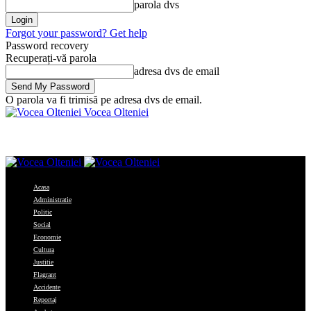
parola dvs
Forgot your password? Get help
Password recovery
Recuperați-vă parola
adresa dvs de email
O parola va fi trimisă pe adresa dvs de email.
Vocea Olteniei
Acasa
Administratie
Politic
Social
Economie
Cultura
Justitie
Flagrant
Accidente
Reportaj