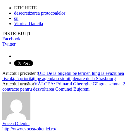
ETICHETE
desecretizarea protocoalelor
sri
Viorica Dancila
DISTRIBUIȚI
Facebook
Twitter
Articolul precedent
UE: De la bugetul pe termen lung la evaziunea
fiscală, 5 priorități pe agenda sesiunii plenare de la Strasbourg
Articolul următor
VÂLCEA: Primarul Gheorghe Gîngu a semnat 2
contracte pentru dezvoltarea Comunei Bujoreni
Vocea Olteniei
http://www.vocea-olteniei.ro/