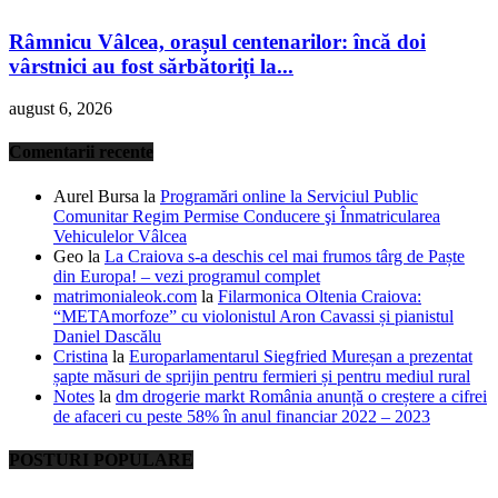
Râmnicu Vâlcea, orașul centenarilor: încă doi
vârstnici au fost sărbătoriți la...
august 6, 2026
Comentarii recente
Aurel Bursa
la
Programări online la Serviciul Public
Comunitar Regim Permise Conducere şi Înmatricularea
Vehiculelor Vâlcea
Geo
la
La Craiova s-a deschis cel mai frumos târg de Paște
din Europa! – vezi programul complet
matrimonialeok.com
la
Filarmonica Oltenia Craiova:
“METAmorfoze” cu violonistul Aron Cavassi și pianistul
Daniel Dascălu
Cristina
la
Europarlamentarul Siegfried Mureșan a prezentat
șapte măsuri de sprijin pentru fermieri și pentru mediul rural
Notes
la
dm drogerie markt România anunță o creștere a cifrei
de afaceri cu peste 58% în anul financiar 2022 – 2023
POSTURI POPULARE