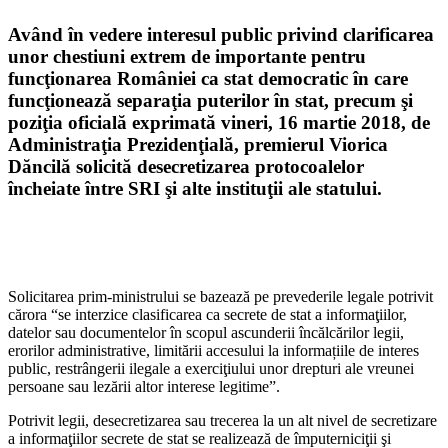
Având în vedere interesul public privind clarificarea
unor chestiuni extrem de importante pentru
funcţionarea României ca stat democratic în care
funcţionează separaţia puterilor în stat, precum şi
poziţia oficială exprimată vineri, 16 martie 2018, de
Administraţia Prezidenţială, premierul Viorica
Dăncilă solicită desecretizarea protocoalelor
încheiate între SRI şi alte instituţii ale statului.
Solicitarea prim-ministrului se bazează pe prevederile legale potrivit
cărora “se interzice clasificarea ca secrete de stat a informaţiilor,
datelor sau documentelor în scopul ascunderii încălcărilor legii,
erorilor administrative, limitării accesului la informațiile de interes
public, restrângerii ilegale a exerciţiului unor drepturi ale vreunei
persoane sau lezării altor interese legitime”.
Potrivit legii, desecretizarea sau trecerea la un alt nivel de secretizare
a informaţiilor secrete de stat se realizează de împuterniciţii şi