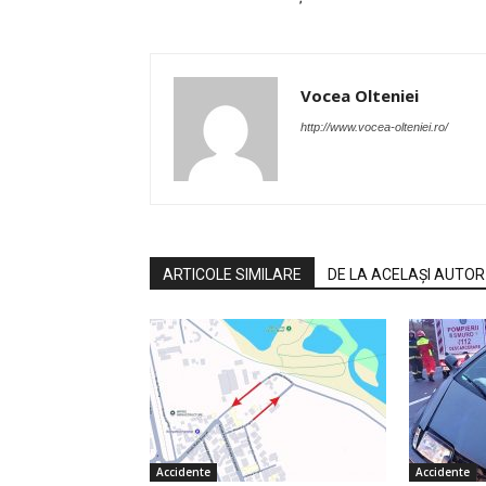
Vocea Olteniei
http://www.vocea-olteniei.ro/
ARTICOLE SIMILARE
DE LA ACELAȘI AUTOR
Accidente
Accidente