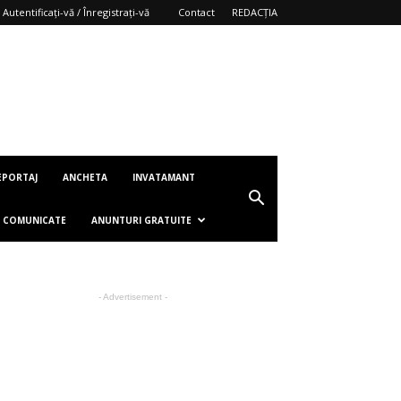
Autentificați-vă / Înregistrați-vă
Contact
REDACȚIA
EPORTAJ
ANCHETA
INVATAMANT
COMUNICATE
ANUNTURI GRATUITE
- Advertisement -