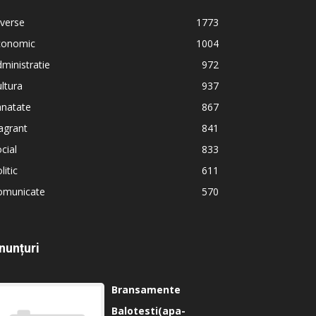
verse
1773
conomic
1004
ministratie
972
ltura
937
anatate
867
agrant
841
cial
833
litic
611
omunicate
570
nunțuri
Bransamente
Balotesti(apa-