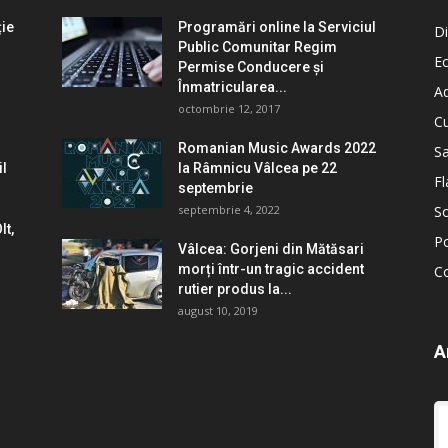
ție
Programări online la Serviciul
Di
Public Comunitar Regim
E
Permise Conducere şi
Înmatricularea...
Ad
octombrie 12, 2017
Cu
Romanian Music Awards 2022
S
il
la Râmnicu Vâlcea pe 22
Fl
septembrie
septembrie 4, 2022
So
lt,
Po
Vâlcea: Gorjeni din Mătăsari
morți într-un tragic accident
C
rutier produs la...
august 10, 2019
A