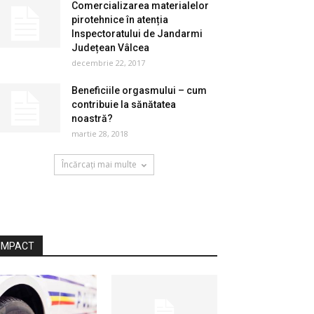
Comercializarea materialelor
pirotehnice în atenția
Inspectoratului de Jandarmi
Județean Vâlcea
decembrie 22, 2017
Beneficiile orgasmului – cum
contribuie la sănătatea
noastră?
martie 28, 2018
Încărcați mai multe
IMPACT