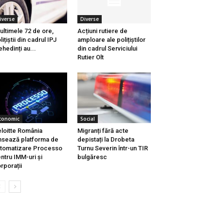
iverse
Diverse
 ultimele 72 de ore,
Acțiuni rutiere de
lițiștii din cadrul IPJ
amploare ale polițiștilor
hedinți au...
din cadrul Serviciului
Rutier Olt
conomic
Social
loitte România
Migranți fără acte
nsează platforma de
depistați la Drobeta
tomatizare Processo
Turnu Severin într-un TIR
ntru IMM-uri și
bulgăresc
rporații