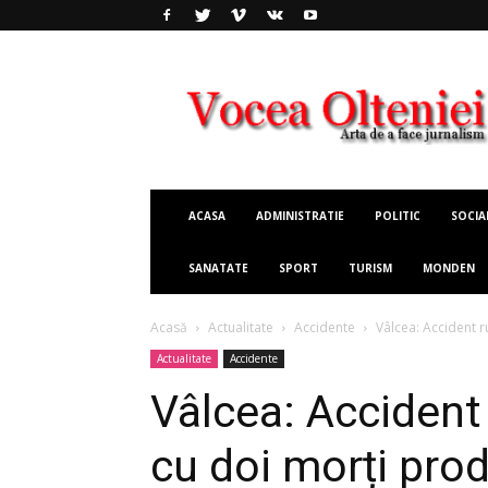
Vocea
Olteniei
ACASA
ADMINISTRATIE
POLITIC
SOCIA
SANATATE
SPORT
TURISM
MONDEN
Acasă
Actualitate
Accidente
Vâlcea: Accident 
Actualitate
Accidente
Vâlcea: Accident 
cu doi morți pro