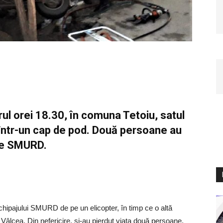
rul orei 18.30, în comuna Tetoiu, satul
 într-un cap de pod. Două persoane au
le SMURD.
chipajului SMURD de pe un elicopter, în timp ce o altă
 Vâlcea. Din nefericire, și-au pierdut viața două persoane,