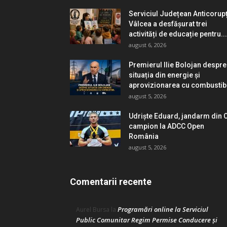
Serviciul Județean Anticorup
Vâlcea a desfășurat trei
activități de educație pentru...
august 6, 2026
Premierul Ilie Bolojan despre
situația din energie și
aprovizionarea cu combustib
august 5, 2026
Udriște Eduard, jandarm din O
campion la ADCC Open
România
august 5, 2026
Comentarii recente
Programări online la Serviciul
Aurel Bursa
la
Public Comunitar Regim Permise Conducere şi