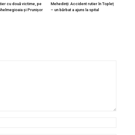
tier cu două victime, pe
Mehedinți: Accident rutier în Topleț
Ghelmegioaia și Prunișor
– un bărbat a ajuns la spital