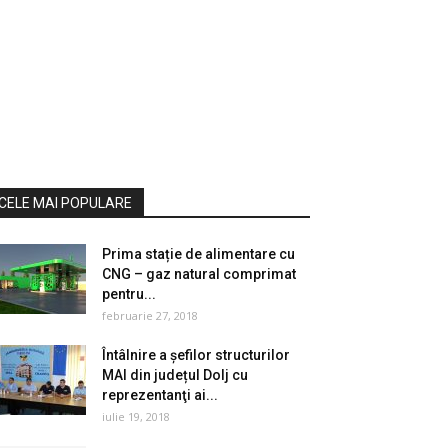
CELE MAI POPULARE
Prima stație de alimentare cu
CNG – gaz natural comprimat
pentru...
februarie 27, 2018
Întâlnire a șefilor structurilor
MAI din județul Dolj cu
reprezentanţi ai...
iulie 19, 2018