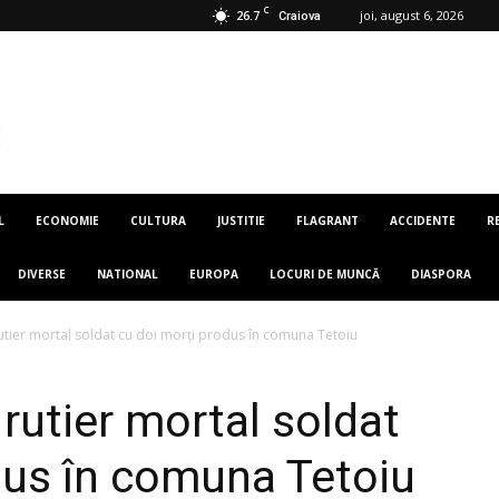
C
26.7
joi, august 6, 2026
Craiova
L
ECONOMIE
CULTURA
JUSTITIE
FLAGRANT
ACCIDENTE
R
DIVERSE
NATIONAL
EUROPA
LOCURI DE MUNCĂ
DIASPORA
rutier mortal soldat cu doi morți produs în comuna Tetoiu
rutier mortal soldat
dus în comuna Tetoiu