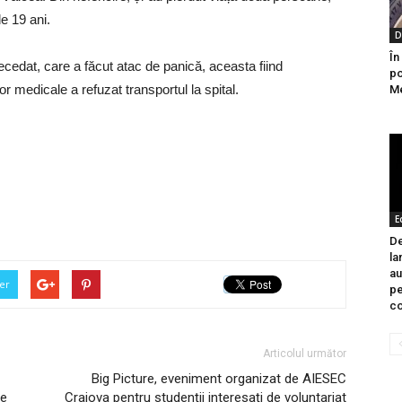
de 19 ani.
D
În
ecedat, care a făcut atac de panică, aceasta fiind
po
r medicale a refuzat transportul la spital.
Me
E
De
la
au
er
pe
co
Articolul următor
Big Picture, eveniment organizat de AIESEC
ne
Craiova pentru studenții interesați de voluntariat