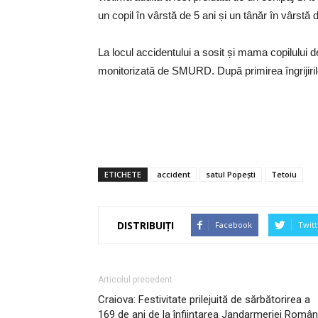
un copil în vârstă de 5 ani și un tânăr în vârstă 
La locul accidentului a sosit și mama copilului d
monitorizată de SMURD. După primirea îngrijirilo
ETICHETE
accident
satul Popești
Tetoiu
DISTRIBUIȚI
Facebook
Twitt
Articolul precedent
Craiova: Festivitate prilejuită de sărbătorirea a
169 de ani de la înființarea Jandarmeriei Româ