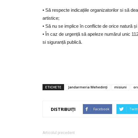
• Să respecte indicațiile organizatorilor si să d
artistice;
• Să nu se implice în conflicte de orice natură și
• În caz de urgență să apeleze numărul unic 112
si siguranță publică.
ETICHETE
Jandarmeria Mehedinți
misiuni
or
DISTRIBUIȚI
Facebook
Twitt
Articolul precedent