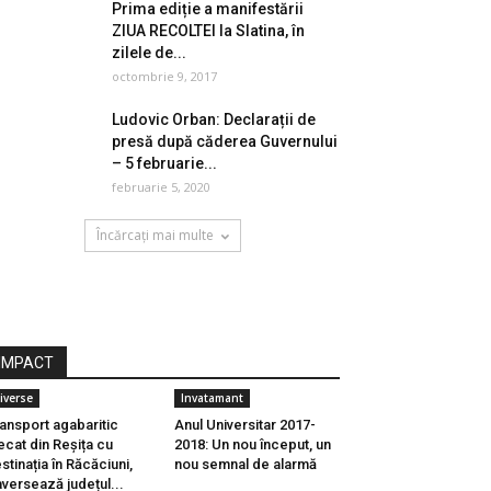
Prima ediție a manifestării
ZIUA RECOLTEI la Slatina, în
zilele de...
octombrie 9, 2017
Ludovic Orban: Declarații de
presă după căderea Guvernului
– 5 februarie...
februarie 5, 2020
Încărcați mai multe
IMPACT
iverse
Invatamant
ansport agabaritic
Anul Universitar 2017-
ecat din Reșița cu
2018: Un nou început, un
stinația în Răcăciuni,
nou semnal de alarmă
aversează județul...