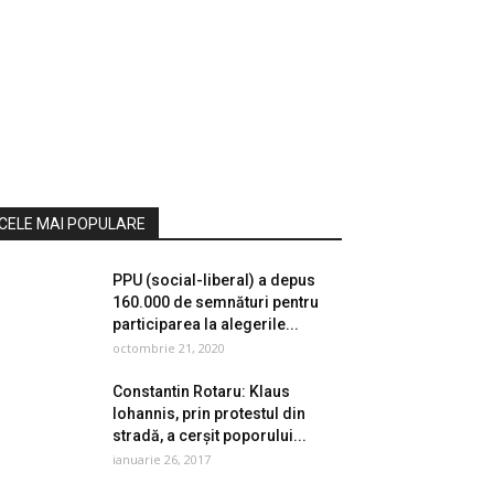
CELE MAI POPULARE
PPU (social-liberal) a depus
160.000 de semnături pentru
participarea la alegerile...
octombrie 21, 2020
Constantin Rotaru: Klaus
Iohannis, prin protestul din
stradă, a cerșit poporului...
ianuarie 26, 2017