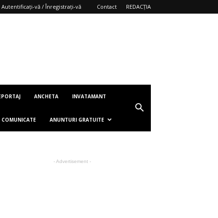
Autentificați-vă / Înregistrați-vă
Contact
REDACȚIA
EPORTAJ
ANCHETA
INVATAMANT
COMUNICATE
ANUNTURI GRATUITE
- Advertisement -