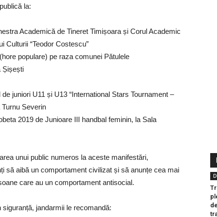
publică la:
rchestra Academică de Tineret Timișoara și Corul Academic
i Culturii “Teodor Costescu”
ce (hore populare) pe raza comunei Pătulele
 Șișești
el de juniori U11 și U13 “International Stars Tournament –
a Turnu Severin
obeta 2019 de Junioare III handbal feminin, la Sala
area unui public numeros la aceste manifestări,
 să aibă un comportament civilizat și să anunțe cea mai
D
rsoane care au un comportament antisocial.
Tr
pl
de
n siguranță, jandarmii le recomandă:
tr