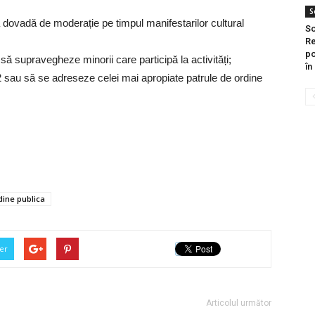
S
ea dovadă de moderație pe timpul manifestarilor cultural
So
Re
po
 să supravegheze minorii care participă la activități;
în
 sau să se adreseze celei mai apropiate patrule de ordine
dine publica
er
Articolul următor