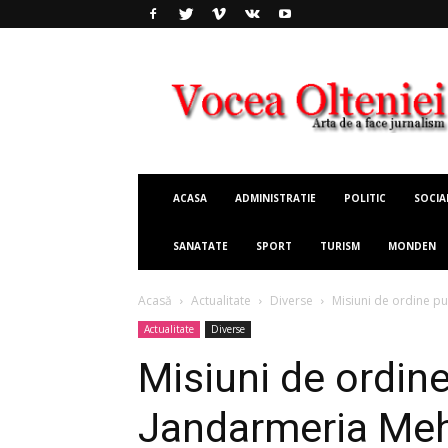
Vocea
Olteniei
ACASA
ADMINISTRATIE
POLITIC
SOCIA
SANATATE
SPORT
TURISM
MONDEN
Acasă
Actualitate
Diverse
Misiuni de ordine pu
Actualitate
Diverse
Misiuni de ordine
Jandarmeria Mehe