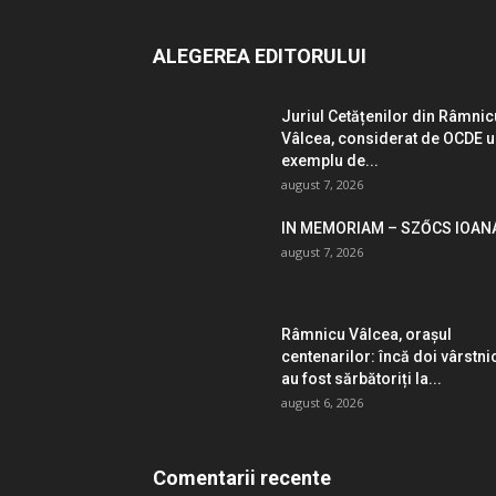
ALEGEREA EDITORULUI
Juriul Cetățenilor din Râmnic
Vâlcea, considerat de OCDE 
exemplu de...
august 7, 2026
IN MEMORIAM – SZŐCS IOAN
august 7, 2026
Râmnicu Vâlcea, orașul
centenarilor: încă doi vârstni
au fost sărbătoriți la...
august 6, 2026
Comentarii recente