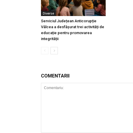
Diverse
Serviciul Județean Anticorupție
Vâlcea a desfășurat trei activități de
educație pentru promovarea
integrității
COMENTARII