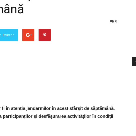
ămână
0
pe Twitter
r fi în atenția jandarmilor în acest sfârșit de săptămână.
participanților și desfășurarea activităților în condiții