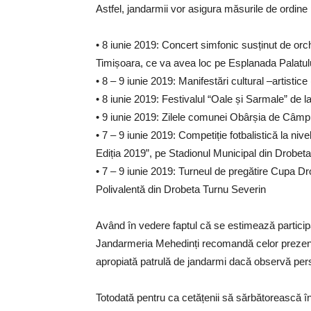
Astfel, jandarmii vor asigura măsurile de ordine 
• 8 iunie 2019: Concert simfonic susținut de o
Timișoara, ce va avea loc pe Esplanada Palatulu
• 8 – 9 iunie 2019: Manifestări cultural –artisti
• 8 iunie 2019: Festivalul “Oale și Sarmale” de la
• 9 iunie 2019: Zilele comunei Obârșia de Câmp
• 7 – 9 iunie 2019: Competiție fotbalistică la niv
Ediția 2019”, pe Stadionul Municipal din Drobet
• 7 – 9 iunie 2019: Turneul de pregătire Cupa Dr
Polivalentă din Drobeta Turnu Severin
Având în vedere faptul că se estimează particip
Jandarmeria Mehedinți recomandă celor prezenți
apropiată patrulă de jandarmi dacă observă pe
Totodată pentru ca cetățenii să sărbătorească î