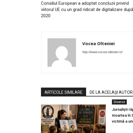
Consiliul European a adoptat concluzii privind
viitorul UE cu un grad ridicat de digitalizare dup
2020
Vocea Olteniei
http://www.vocea-olteniei.ro/
ARTICOLE SIMILARE
DE LA ACELAȘI AUTOR
Diverse
Jurnaliști ră
moartea în 
victimă a un