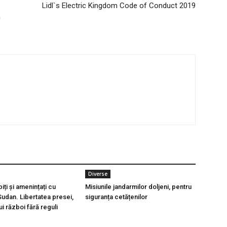
Lidl`s Electric Kingdom Code of Conduct 2019
ă
Diverse
piți și amenințați cu
Misiunile jandarmilor doljeni, pentru
Sudan. Libertatea presei,
siguranța cetățenilor
ui război fără reguli