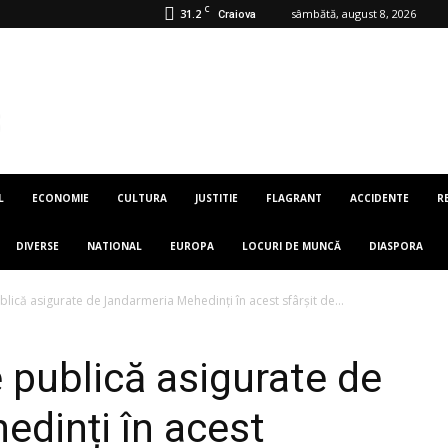
C
31.2
sâmbătă, august 8, 2026
Craiova
L
ECONOMIE
CULTURA
JUSTITIE
FLAGRANT
ACCIDENTE
R
DIVERSE
NATIONAL
EUROPA
LOCURI DE MUNCĂ
DIASPORA
blică asigurate de Jandarmeria Mehedinți în acest sfârșit de...
 publică asigurate de
dinți în acest