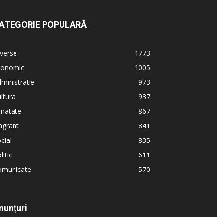
ATEGORIE POPULARĂ
verse
1773
conomic
1005
ministratie
973
ltura
937
anatate
867
agrant
841
cial
835
litic
611
omunicate
570
nunțuri