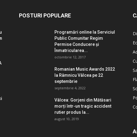
POSTURI POPULARE
C
u
Programări online la Serviciul
Di
un
Public Comunitar Regim
E
Permise Conducere şi
Înmatricularea...
Ad
octombrie 12, 2017
Cu
A
Romanian Music Awards 2022
S
la Râmnicu Vâlcea pe 22
Fl
septembrie
septembrie 4, 2022
So
Po
ci
Vâlcea: Gorjeni din Mătăsari
morți într-un tragic accident
C
rutier produs la...
august 10, 2019
A