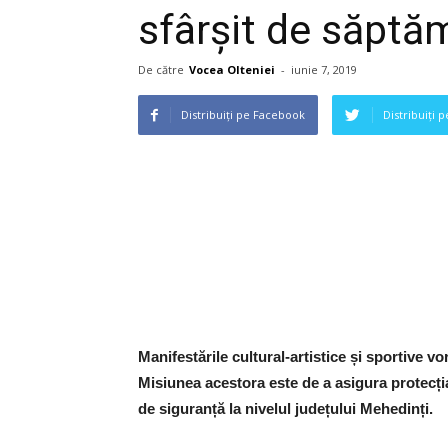
sfârșit de săpt
De către
Vocea Olteniei
-
iunie 7, 2019
Distribuiți pe Facebook
Distribuiți 
Manifestările cultural-artistice și sportive vo
Misiunea acestora este de a asigura protecția 
de siguranță la nivelul județului Mehedinți.