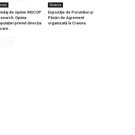
ocial
Diverse
ndaj de opinie INSCOP
Expoziţie de Porumbei şi
search: Opinia
Păsări de Agrement
pulației privind direcția
organizată la Craiova
 care...