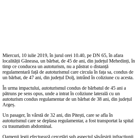
Miercuri, 10 iulie 2019, în jurul orei 10.40, pe DN 65, în afara
localității Găneasa, un bărbat, de 45 de ani, din județul Mehedinți, în
timp ce conducea un autoturism, nu a păstrat o distanță
regulamentară față de autoturismul care circula în fața sa, condus de
un bărbat, de 47 ani, din județul Dolj, intrând în coliziune cu acesta.
În urma impactului, autoturismul condus de bărbatul de 45 ani a
pătruns pe sens opus, unde a intrat în coliziune laterală cu un
autoturism condus regulamentar de un bărbat de 38 ani, din județul
Argeș.
Un pasager, în vârstă de 32 ani, din Pitești, care se afla în
autoturismul care se deplasa regulamentar, a fost transportat la spital
cu traumatism abdominal.
Oamenii legii efectuează cercetări sub aspectul săvârșirii infracțiunii