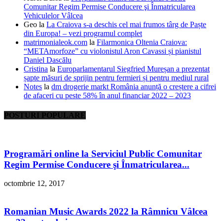
Comunitar Regim Permise Conducere şi Înmatricularea
Vehiculelor Vâlcea
Geo
la
La Craiova s-a deschis cel mai frumos târg de Paște
din Europa! – vezi programul complet
matrimonialeok.com
la
Filarmonica Oltenia Craiova:
“METAmorfoze” cu violonistul Aron Cavassi și pianistul
Daniel Dascălu
Cristina
la
Europarlamentarul Siegfried Mureșan a prezentat
șapte măsuri de sprijin pentru fermieri și pentru mediul rural
Notes
la
dm drogerie markt România anunță o creștere a cifrei
de afaceri cu peste 58% în anul financiar 2022 – 2023
POSTURI POPULARE
Programări online la Serviciul Public Comunitar
Regim Permise Conducere şi Înmatricularea...
octombrie 12, 2017
Romanian Music Awards 2022 la Râmnicu Vâlcea