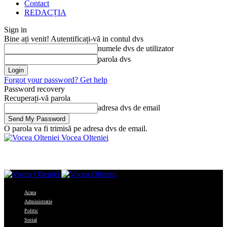
Contact
REDACȚIA
Sign in
Bine ați venit! Autentificați-vă in contul dvs
numele dvs de utilizator
parola dvs
Forgot your password? Get help
Password recovery
Recuperați-vă parola
adresa dvs de email
O parola va fi trimisă pe adresa dvs de email.
Vocea Olteniei
Acasa
Administratie
Politic
Social