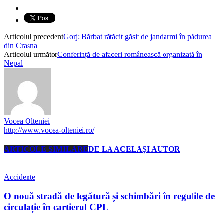
Articolul precedent
Gorj: Bărbat rătăcit găsit de jandarmi în pădurea
din Crasna
Articolul următor
Conferință de afaceri românească organizată în
Nepal
Vocea Olteniei
http://www.vocea-olteniei.ro/
ARTICOLE SIMILARE
DE LA ACELAȘI AUTOR
Accidente
O nouă stradă de legătură și schimbări în regulile de
circulație în cartierul CPL