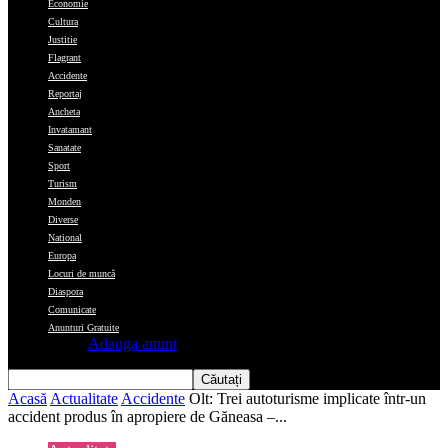
Economie
Cultura
Justitie
Flagrant
Accidente
Reportaj
Ancheta
Invatamant
Sanatate
Sport
Turism
Monden
Diverse
National
Europa
Locuri de muncă
Diaspora
Comunicate
Anunturi Gratuite
Adauga anunt
Acasă
Actualitate
Accidente
Olt: Trei autoturisme implicate într-un
accident produs în apropiere de Găneasa –...