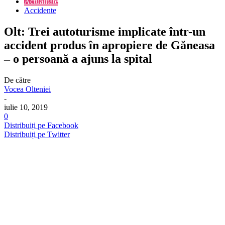
Actualitate
Accidente
Olt: Trei autoturisme implicate într-un
accident produs în apropiere de Găneasa
– o persoană a ajuns la spital
De către
Vocea Olteniei
-
iulie 10, 2019
0
Distribuiți pe Facebook
Distribuiți pe Twitter