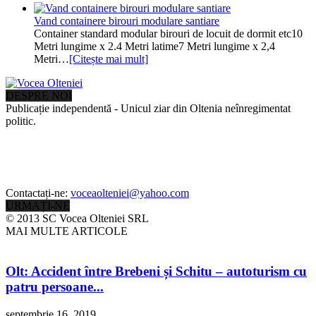
Vand containere birouri modulare santiare
Container standard modular birouri de locuit de dormit etc10
Metri lungime x 2.4 Metri latime7 Metri lungime x 2,4
Metri…
[Citește mai mult]
DESPRE NOI
Publicație independentă - Unicul ziar din Oltenia neînregimentat
politic.
Contactați-ne:
voceaolteniei@yahoo.com
URMAȚI-NE
© 2013 SC Vocea Olteniei SRL
MAI MULTE ARTICOLE
Olt: Accident între Brebeni și Schitu – autoturism cu
patru persoane...
septembrie 16, 2019