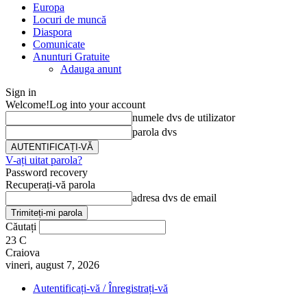
Europa
Locuri de muncă
Diaspora
Comunicate
Anunturi Gratuite
Adauga anunt
Sign in
Welcome!
Log into your account
numele dvs de utilizator
parola dvs
V-ați uitat parola?
Password recovery
Recuperați-vă parola
adresa dvs de email
Căutați
23
C
Craiova
vineri, august 7, 2026
Autentificați-vă / Înregistrați-vă