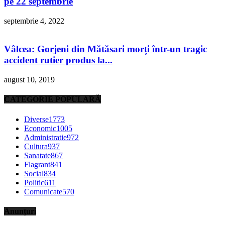
pe 22 septembrie
septembrie 4, 2022
Vâlcea: Gorjeni din Mătăsari morți într-un tragic
accident rutier produs la...
august 10, 2019
CATEGORIE POPULARĂ
Diverse
1773
Economic
1005
Administratie
972
Cultura
937
Sanatate
867
Flagrant
841
Social
834
Politic
611
Comunicate
570
Anunțuri