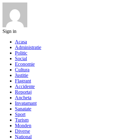
Sign in
Acasa
Administratie
Politic
Social
Economie
Cultura
Justitie
Flagrant
Accidente
Reportaj
Ancheta
Invatamant
Sanatate
Sport
Turism
Monden
Diverse
National