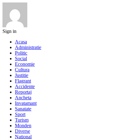
Sign in
Acasa
Administratie
Politic
Social
Economie
Cultura
Justitie
Flagrant
Accidente
Reportaj
Ancheta
Invatamant
Sanatate
Sport
Turism
Monden
Diverse
National