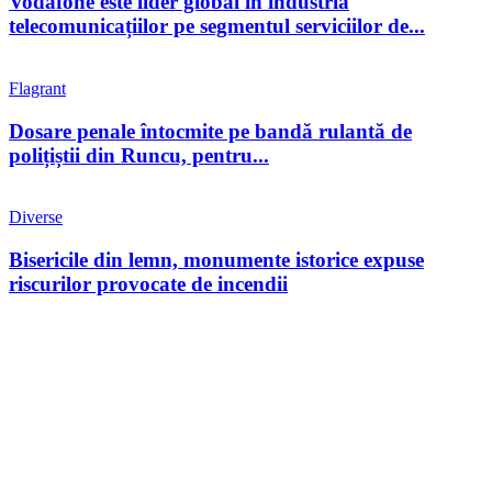
Vodafone este lider global în industria
telecomunicațiilor pe segmentul serviciilor de...
Flagrant
Dosare penale întocmite pe bandă rulantă de
polițiștii din Runcu, pentru...
Diverse
Bisericile din lemn, monumente istorice expuse
riscurilor provocate de incendii