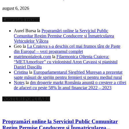
august 6, 2026
Comentarii recente
Aurel Bursa
la
Programări online la Serviciul Public
Comunitar Regim Permise Conducere şi Înmatricularea
Vehiculelor Vâlcea
Geo
la
La Craiova s-a deschis cel mai frumos târg de Paște
din Europa! – vezi programul complet
matrimonialeok.com
la
Filarmonica Oltenia Craiova:
“METAmorfoze” cu violonistul Aron Cavassi și pianistul
Daniel Dascălu
Cristina
la
Europarlamentarul Siegfried Mureșan a prezentat
șapte măsuri de sprijin pentru fermieri și pentru mediul rural
Notes
la
dm drogerie markt România anunță o creștere a cifrei
de afaceri cu peste 58% în anul financiar 2022 – 2023
POSTURI POPULARE
Programări online la Serviciul Public Comunitar
Regim Permise Conducere şi Înmatricularea...