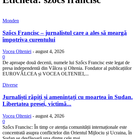
Monden
Szőcs Francisc – jurnalistul care a ales să meargă
împotriva curentului
Vocea Olteniei
-
august 4, 2026
0
De aproape două decenii, numele lui Szőcs Francisc este legat de
presa independentă din Vâlcea și Oltenia. Fondator al publicațiilor
EUROVÂLCEA și VOCEA OLTENIEI,...
Diverse
Jurnaliști răpiți și amenințați cu moartea în Sudan.
Libertatea presei, victimă...
Vocea Olteniei
-
august 4, 2026
0
Szőcs Francisc: În timp ce atenția comunității internaționale este
concentrată asupra conflictelor din Orientul Mijlociu și Ucraina, în
Sudan se desfășoară una dintre cele mai...