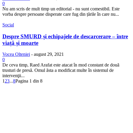
0
Nu am scris de mult timp un editorial - nu sunt comestibil. Este
vorba despre persoane disperate care fug din țările în care nu...
Social
Despre SMURD și echipajele de descarcerare – între
viață și moarte
Vocea Olteniei
-
august 29, 2021
0
De ceva timp, Raed Arafat este atacat în mod constant de două
trusturi de presă. Omul ăsta a modificat multe în sistemul de
intervenţii...
1
2
3
...
8
Pagina 1 din 8