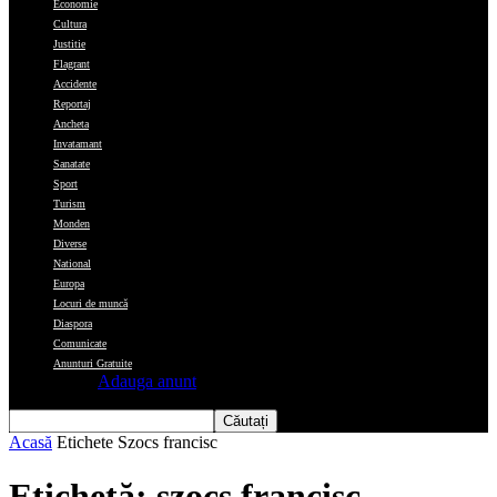
Economie
Cultura
Justitie
Flagrant
Accidente
Reportaj
Ancheta
Invatamant
Sanatate
Sport
Turism
Monden
Diverse
National
Europa
Locuri de muncă
Diaspora
Comunicate
Anunturi Gratuite
Adauga anunt
Acasă
Etichete
Szocs francisc
Etichetă: szocs francisc