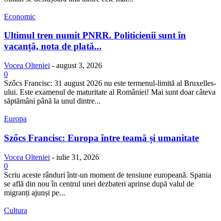
Economic
Ultimul tren numit PNRR. Politicienii sunt în
vacanță, nota de plată...
Vocea Olteniei
-
august 3, 2026
0
Szőcs Francisc: 31 august 2026 nu este termenul-limită al Bruxelles-
ului. Este examenul de maturitate al României! Mai sunt doar câteva
săptămâni până la unul dintre...
Europa
Szőcs Francisc: Europa între teamă și umanitate
Vocea Olteniei
-
iulie 31, 2026
0
Scriu aceste rânduri într-un moment de tensiune europeană. Spania
se află din nou în centrul unei dezbateri aprinse după valul de
migranți ajunși pe...
Cultura