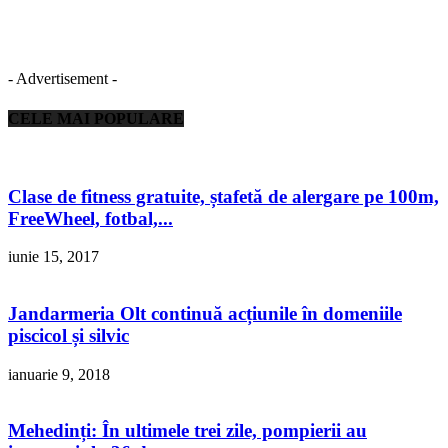
- Advertisement -
CELE MAI POPULARE
Clase de fitness gratuite, ștafetă de alergare pe 100m,
FreeWheel, fotbal,...
iunie 15, 2017
Jandarmeria Olt continuă acțiunile în domeniile
piscicol și silvic
ianuarie 9, 2018
Mehedinți: În ultimele trei zile, pompierii au