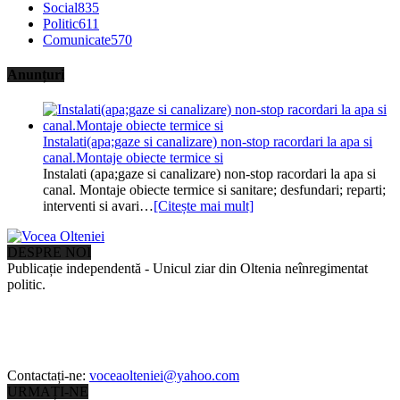
Social
835
Politic
611
Comunicate
570
Anunțuri
Instalati(apa;gaze si canalizare) non-stop racordari la apa si
canal.Montaje obiecte termice si
Instalati (apa;gaze si canalizare) non-stop racordari la apa si
canal. Montaje obiecte termice si sanitare; desfundari; reparti;
interventi si avari…
[Citește mai mult]
DESPRE NOI
Publicație independentă - Unicul ziar din Oltenia neînregimentat
politic.
Contactați-ne:
voceaolteniei@yahoo.com
URMAȚI-NE