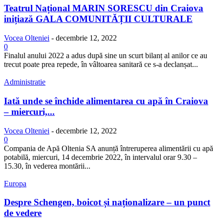
Teatrul Național MARIN SORESCU din Craiova
inițiază GALA COMUNITĂȚII CULTURALE
Vocea Olteniei
-
decembrie 12, 2022
0
Finalul anului 2022 a adus după sine un scurt bilanț al anilor ce au
trecut poate prea repede, în vâltoarea sanitară ce s-a declanșat...
Administratie
Iată unde se închide alimentarea cu apă în Craiova
– miercuri,...
Vocea Olteniei
-
decembrie 12, 2022
0
Compania de Apă Oltenia SA anunță întreruperea alimentării cu apă
potabilă, miercuri, 14 decembrie 2022, în intervalul orar 9.30 –
15.30, în vederea montării...
Europa
Despre Schengen, boicot și naționalizare – un punct
de vedere