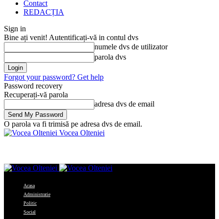
Contact
REDACȚIA
Sign in
Bine ați venit! Autentificați-vă in contul dvs
numele dvs de utilizator
parola dvs
Forgot your password? Get help
Password recovery
Recuperați-vă parola
adresa dvs de email
O parola va fi trimisă pe adresa dvs de email.
Vocea Olteniei
Acasa
Administratie
Politic
Social