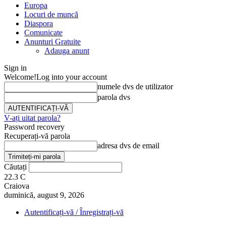
Europa
Locuri de muncă
Diaspora
Comunicate
Anunturi Gratuite
Adauga anunt
Sign in
Welcome!
Log into your account
numele dvs de utilizator
parola dvs
V-ați uitat parola?
Password recovery
Recuperați-vă parola
adresa dvs de email
Căutați
22.3
C
Craiova
duminică, august 9, 2026
Autentificați-vă / Înregistrați-vă