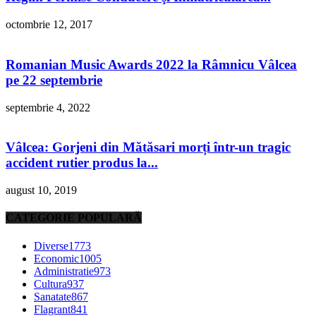
octombrie 12, 2017
Romanian Music Awards 2022 la Râmnicu Vâlcea
pe 22 septembrie
septembrie 4, 2022
Vâlcea: Gorjeni din Mătăsari morți într-un tragic
accident rutier produs la...
august 10, 2019
CATEGORIE POPULARĂ
Diverse
1773
Economic
1005
Administratie
973
Cultura
937
Sanatate
867
Flagrant
841