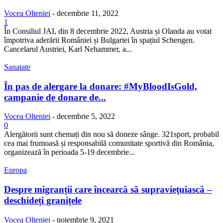
Vocea Olteniei
-
decembrie 11, 2022
1
În Consiliul JAI, din 8 decembrie 2022, Austria și Olanda au votat
împotriva aderării României și Bulgariei în spațiul Schengen.
Cancelarul Austriei, Karl Nehammer, a...
Sanatate
În pas de alergare la donare: #MyBloodIsGold,
campanie de donare de...
Vocea Olteniei
-
decembrie 5, 2022
0
Alergătorii sunt chemați din nou să doneze sânge. 321sport, probabil
cea mai frumoasă și responsabilă comunitate sportivă din România,
organizează în perioada 5-19 decembrie...
Europa
Despre migranții care încearcă să supravieţuiască –
deschideți granițele
Vocea Olteniei
-
noiembrie 9, 2021