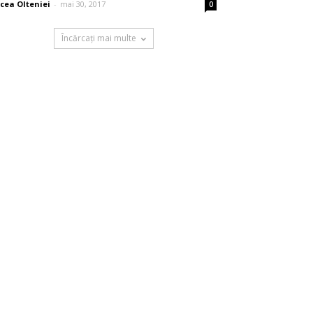
cea Olteniei
-
mai 30, 2017
0
Încărcați mai multe