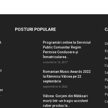
POSTURI POPULARE
C
A
Programări online la Serviciul
Di
Public Comunitar Regim
E
Permise Conducere şi
Înmatricularea...
Ad
octombrie 12, 2017
Cu
ci
Romanian Music Awards 2022
S
la Râmnicu Vâlcea pe 22
Fl
septembrie
septembrie 4, 2022
So
lor
Po
.
Vâlcea: Gorjeni din Mătăsari
morți într-un tragic accident
C
rutier produs la...