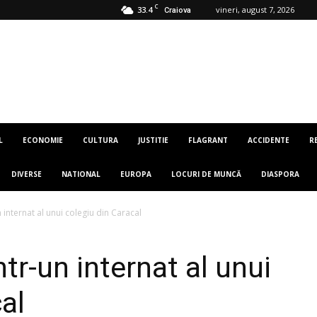
C
33.4
vineri, august 7, 2026
Craiova
L
ECONOMIE
CULTURA
JUSTITIE
FLAGRANT
ACCIDENTE
R
DIVERSE
NATIONAL
EUROPA
LOCURI DE MUNCĂ
DIASPORA
 internat al unui colegiu din Caracal
ntr-un internat al unui
al