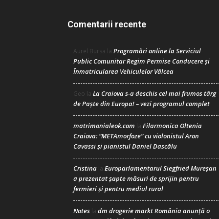
Comentarii recente
Programări online la Serviciul
Aurel Bursa
la
Public Comunitar Regim Permise Conducere şi
Înmatricularea Vehiculelor Vâlcea
La Craiova s-a deschis cel mai frumos târg
Geo
la
de Paște din Europa! – vezi programul complet
matrimonialeok.com
Filarmonica Oltenia
la
Craiova: “METAmorfoze” cu violonistul Aron
Cavassi și pianistul Daniel Dascălu
Cristina
Europarlamentarul Siegfried Mureșan
la
a prezentat șapte măsuri de sprijin pentru
fermieri și pentru mediul rural
Notes
dm drogerie markt România anunță o
la