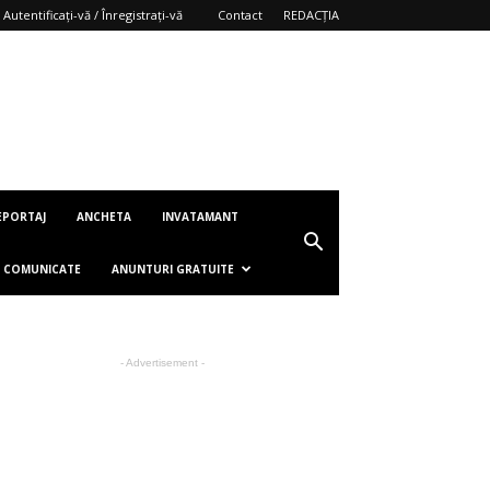
Autentificați-vă / Înregistrați-vă
Contact
REDACȚIA
EPORTAJ
ANCHETA
INVATAMANT
COMUNICATE
ANUNTURI GRATUITE
- Advertisement -