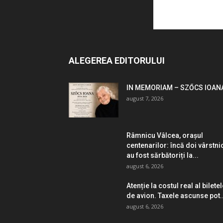
ALEGEREA EDITORULUI
IN MEMORIAM – SZŐCS IOAN
august 7, 2026
Râmnicu Vâlcea, orașul
centenarilor: încă doi vârstni
au fost sărbătoriți la...
august 6, 2026
Atenție la costul real al bilete
de avion. Taxele ascunse pot..
august 6, 2026