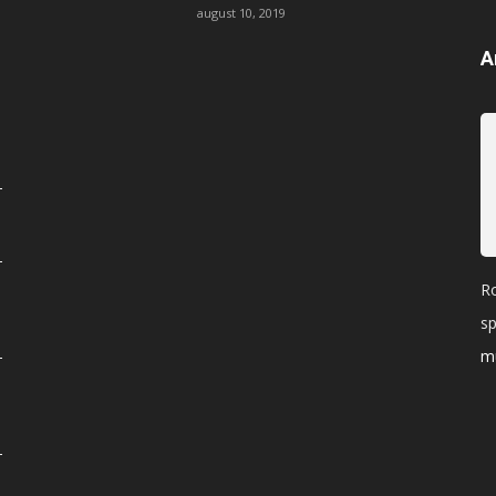
august 10, 2019
A
Ro
sp
mu