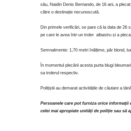
său, Naidin Denis Bernando, de 16 ani, a plecat v
către o destinație necunoscută.
Din primele verificări, se pare că la data de 26 
pe care le avea într-un troler albastru și a plecat
Semnalmente: 1,70 metri înălțime, păr blond, tuns
În momentul plecării acesta purta blugi bleumari
sa trolerul respectiv.
Polițiștii au demarat activitățile de căutare a tână
Persoanele care pot furniza orice informații
celei mai apropiate unități de poliție sau să