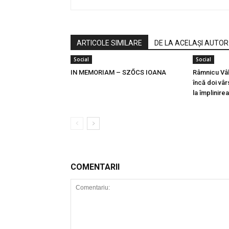
ARTICOLE SIMILARE
DE LA ACELAȘI AUTOR
Social
Social
IN MEMORIAM – SZŐCS IOANA
Râmnicu Vâl
încă doi vâr
la împlinire
COMENTARII