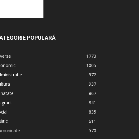
ATEGORIE POPULARĂ
verse
1773
conomic
1005
ministratie
972
ltura
937
anatate
867
agrant
841
cial
835
litic
611
omunicate
570