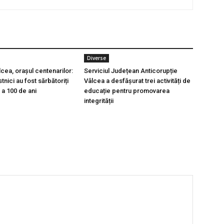
Diverse
cea, orașul centenarilor:
Serviciul Județean Anticorupție
stnici au fost sărbătoriți
Vâlcea a desfășurat trei activități de
a a 100 de ani
educație pentru promovarea
integrității