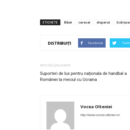
ETICHETE
Băiat
caracal
disparut
Scărişoa
DISTRIBUIȚI
Facebook
Twitt
Articolul precedent
Suporteri de lux pentru naționala de handbal a
României la meciul cu Ucraina
Vocea Olteniei
http://www.vocea-olteniei.ro/