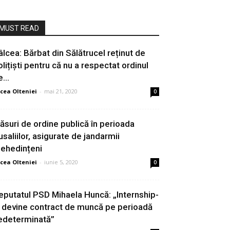
MUST READ
âlcea: Bărbat din Sălătrucel reținut de
olițiști pentru că nu a respectat ordinul
...
cea Olteniei
-
mai 21, 2020
0
ăsuri de ordine publică în perioada
usaliilor, asigurate de jandarmii
ehedințeni
cea Olteniei
-
iunie 5, 2020
0
eputatul PSD Mihaela Huncă: „Internship-
l devine contract de muncă pe perioadă
edeterminată”