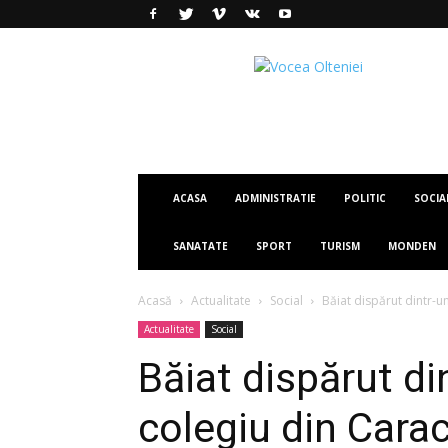
Vocea
Olteniei
ACASA
ADMINISTRATIE
POLITIC
SOCIA
SANATATE
SPORT
TURISM
MONDEN
Acasă
Actualitate
Social
Băiat dispărut dintr-un
Actualitate
Social
Băiat dispărut di
colegiu din Carac