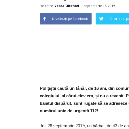
De către
Vocea Olteniei
-
septembrie 26, 2019
Distribuiți pe Facebook
Distribuiți 
Polițiștii caută un tânăr, de 16 ani, din comun
colegiului, al cărui elev era, și nu a revenit.
P
băiatul dispărut, sunt rugate să se adreseze 
numărul unic de urgență 112!
Joi, 26 septembrie 2019, un bărbat, de 43 de ani,