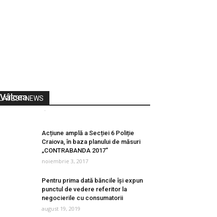
Hoți cercetați în libertate, după ce
au furat două mașini din Râmnicu
Vâlcea
LATEST NEWS
Vocea Olteniei
-
octombrie 21, 2017
0
Acțiune amplă a Secției 6 Poliție
Craiova, în baza planului de măsuri
„CONTRABANDA 2017”
noiembrie 3, 2017
Pentru prima dată băncile își expun
punctul de vedere referitor la
negocierile cu consumatorii
august 19, 2019