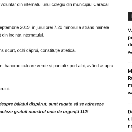
oluntar din internatul unui colegiu din municipiul Caracal,
septembrie 2019, în jurul orei 7.20 minorul a strâns hainele
V
 din incinta internatului.
p
de
 scurt, ochi căprui, constituție atletică.
Vo
n, hanorac culoare verde și pantofi sport albi, având asupra
M
R
m
rului.
Vo
 despre băiatul dispărut, sunt rugate să se adreseze
D
 apeleze gratuit numărul unic de urgență 112!
u
n