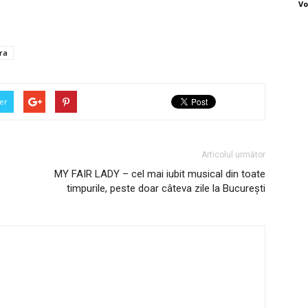
Vo
ra
er
Articolul următor
MY FAIR LADY – cel mai iubit musical din toate
timpurile, peste doar câteva zile la București