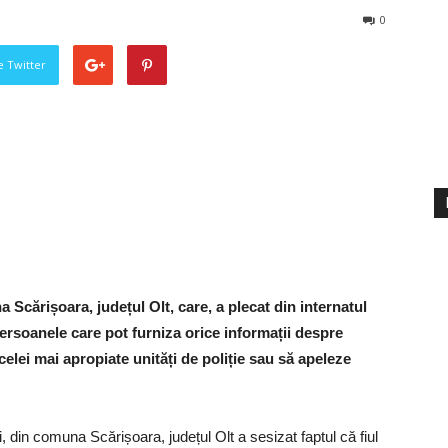
0
pe Twitter
a Scărișoara, județul Olt, care, a plecat din internatul
ersoanele care pot furniza orice informații despre
celei mai apropiate unități de poliție sau să apeleze
 din comuna Scărișoara, județul Olt a sesizat faptul că fiul