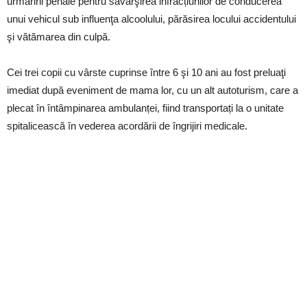
urmăririi penale pentru săvârşirea infracțiunilor de conducerea
unui vehicul sub influenţa alcoolului, părăsirea locului accidentului
şi vătămarea din culpă.
Cei trei copii cu vârste cuprinse între 6 şi 10 ani au fost preluaţi
imediat după eveniment de mama lor, cu un alt autoturism, care a
plecat în întâmpinarea ambulanței, fiind transportați la o unitate
spitalicească în vederea acordării de îngrijiri medicale.