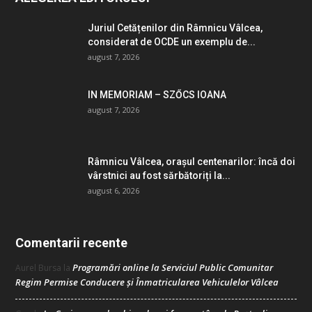
Juriul Cetățenilor din Râmnicu Vâlcea,
considerat de OCDE un exemplu de...
august 7, 2026
IN MEMORIAM – SZŐCS IOANA
august 7, 2026
Râmnicu Vâlcea, orașul centenarilor: încă doi
vârstnici au fost sărbătoriți la...
august 6, 2026
Comentarii recente
Programări online la Serviciul Public Comunitar
Aurel Bursa
la
Regim Permise Conducere şi Înmatricularea Vehiculelor Vâlcea