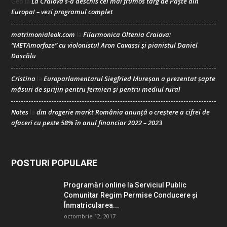
La Craiova s-a deschis cel mai frumos târg de Paște din
Geo
la
Europa! – vezi programul complet
matrimonialeok.com
Filarmonica Oltenia Craiova:
la
“METAmorfoze” cu violonistul Aron Cavassi și pianistul Daniel
Dascălu
Cristina
Europarlamentarul Siegfried Mureșan a prezentat șapte
la
măsuri de sprijin pentru fermieri și pentru mediul rural
Notes
dm drogerie markt România anunță o creștere a cifrei de
la
afaceri cu peste 58% în anul financiar 2022 – 2023
POSTURI POPULARE
Programări online la Serviciul Public
Comunitar Regim Permise Conducere şi
Înmatricularea...
octombrie 12, 2017