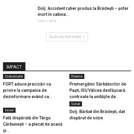
Dolj: Accident rutier produs la Brădești – șofer
mort în cabina...
iulie 1, 2019
Încărcați mai multe
IMPACT
Comunicate
Diverse
FORT aduce precizări cu
Premergător Sărbătorilor de
privire la campania de
Paşti, ISU Vâlcea desfăşoară
dezinformare având ca...
controale la unităţile de...
Social
Social
Dolj: Bărbat din Brădești, dat
Fată dispărută din Târgu
dispărut de soție
Cărbunești – a plecat de acasă
și...