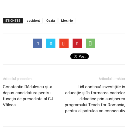
ETICHETE
accident
Cozia
Mocirle
Articolul precedent
Articolul următor
Constantin Rădulescu și-a
Lidl continuă investițiile în
depus candidatura pentru
educație și în formarea cadrelor
funcția de președinte al CJ
didactice prin susținerea
Vâlcea
programului Teach for Romania,
pentru al patrulea an consecutiv