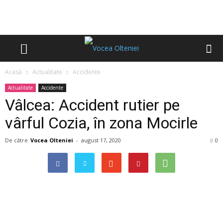
Acasă
Actualitate
Accidente
Actualitate
Accidente
Vâlcea: Accident rutier pe
vârful Cozia, în zona Mocirle
De către
Vocea Olteniei
-
august 17, 2020
0