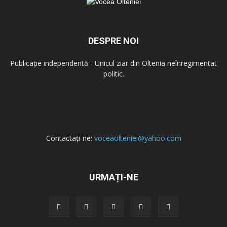
DESPRE NOI
Publicație independentă - Unicul ziar din Oltenia neînregimentat
politic.
Contactați-ne:
voceaolteniei@yahoo.com
URMAȚI-NE