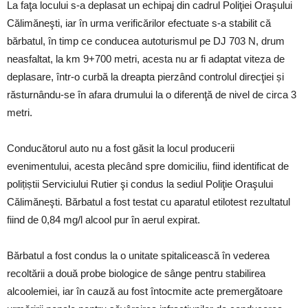
La faţa locului s-a deplasat un echipaj din cadrul Poliţiei Oraşului
Călimăneşti, iar în urma verificărilor efectuate s-a stabilit că
bărbatul, în timp ce conducea autoturismul pe DJ 703 N, drum
neasfaltat, la km 9+700 metri, acesta nu ar fi adaptat viteza de
deplasare, într-o curbă la dreapta pierzând controlul direcţiei și
răsturnându-se în afara drumului la o diferenţă de nivel de circa 3
metri.
Conducătorul auto nu a fost găsit la locul producerii
evenimentului, acesta plecând spre domiciliu, fiind identificat de
polițiștii Serviciului Rutier şi condus la sediul Poliţie Oraşului
Călimăneşti. Bărbatul a fost testat cu aparatul etilotest rezultatul
fiind de 0,84 mg/l alcool pur în aerul expirat.
Bărbatul a fost condus la o unitate spitalicească în vederea
recoltării a două probe biologice de sânge pentru stabilirea
alcoolemiei, iar în cauză au fost întocmite acte premergătoare