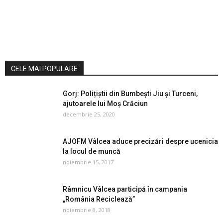
CELE MAI POPULARE
Gorj: Polițiştii din Bumbești Jiu și Turceni,
ajutoarele lui Moş Crăciun
decembrie 25, 2020
AJOFM Vâlcea aduce precizări despre ucenicia
la locul de muncă
noiembrie 15, 2017
Râmnicu Vâlcea participă în campania
„România Reciclează”
noiembrie 8, 2018