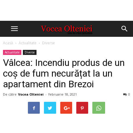
Acasă
Actualitate
Diverse
Actualitate
Diverse
Vâlcea: Incendiu produs de un
coș de fum necurățat la un
apartament din Brezoi
De către
Vocea Olteniei
-
februarie 18, 2021
0