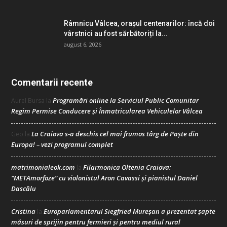
Râmnicu Vâlcea, orașul centenarilor: încă doi
vârstnici au fost sărbătoriți la...
august 6, 2026
Comentarii recente
Programări online la Serviciul Public Comunitar
Aurel Bursa
la
Regim Permise Conducere şi Înmatricularea Vehiculelor Vâlcea
La Craiova s-a deschis cel mai frumos târg de Paște din
Geo
la
Europa! – vezi programul complet
matrimonialeok.com
Filarmonica Oltenia Craiova:
la
“METAmorfoze” cu violonistul Aron Cavassi și pianistul Daniel
Dascălu
Cristina
Europarlamentarul Siegfried Mureșan a prezentat șapte
la
măsuri de sprijin pentru fermieri și pentru mediul rural