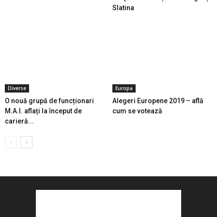
Slatina
Diverse
Europa
O nouă grupă de funcționari
Alegeri Europene 2019 – află
M.A.I. aflați la început de
cum se votează
carieră...