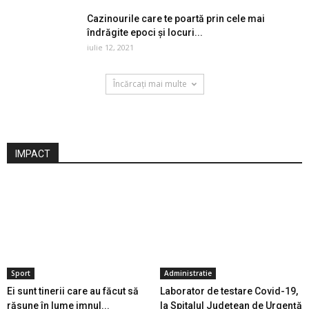
Cazinourile care te poartă prin cele mai
îndrăgite epoci și locuri...
iulie 12, 2021
Încărcați mai multe
IMPACT
Sport
Administratie
Ei sunt tinerii care au făcut să
Laborator de testare Covid-19,
răsune în lume imnul...
la Spitalul Județean de Urgență