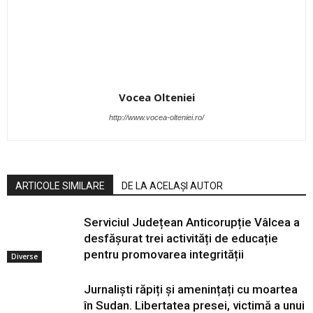
Vocea Olteniei
http://www.vocea-olteniei.ro/
ARTICOLE SIMILARE
DE LA ACELAȘI AUTOR
Serviciul Județean Anticorupție Vâlcea a
desfășurat trei activități de educație
pentru promovarea integrității
Diverse
Jurnaliști răpiți și amenințați cu moartea
în Sudan. Libertatea presei, victimă a unui