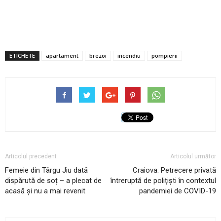
ETICHETE
apartament
brezoi
incendiu
pompierii
Articolul precedent
Articolul următor
Femeie din Târgu Jiu dată
Craiova: Petrecere privată
dispărută de soț – a plecat de
întreruptă de poliţişti în contextul
acasă și nu a mai revenit
pandemiei de COVID-19