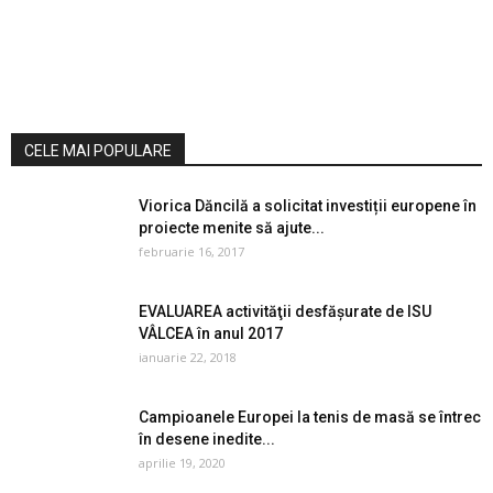
CELE MAI POPULARE
Viorica Dăncilă a solicitat investiții europene în
proiecte menite să ajute...
februarie 16, 2017
EVALUAREA activităţii desfăşurate de ISU
VÂLCEA în anul 2017
ianuarie 22, 2018
Campioanele Europei la tenis de masă se întrec
în desene inedite...
aprilie 19, 2020