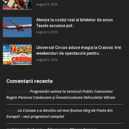
august 6, 2026
Atenție la costul real al biletelor de avion.
Taxele ascunse pot...
august 6, 2026
Universal Circus aduce magia la Craiova: trei
weekenduri de spectacole pentru...
august 6, 2026
Comentarii recente
Programări online la Serviciul Public Comunitar
Aurel Bursa
la
Regim Permise Conducere şi Înmatricularea Vehiculelor Vâlcea
La Craiova s-a deschis cel mai frumos târg de Paște din
Geo
la
Europa! – vezi programul complet