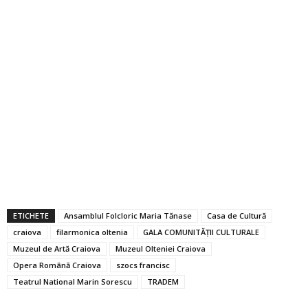
ETICHETE
Ansamblul Folcloric Maria Tănase
Casa de Cultură
craiova
filarmonica oltenia
GALA COMUNITĂȚII CULTURALE
Muzeul de Artă Craiova
Muzeul Olteniei Craiova
Opera Română Craiova
szocs francisc
Teatrul National Marin Sorescu
TRADEM