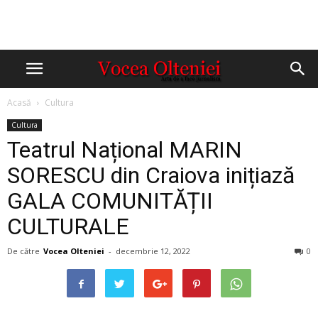
Acasă
Cultura
Cultura
Teatrul Național MARIN
SORESCU din Craiova inițiază
GALA COMUNITĂȚII
CULTURALE
De către
Vocea Olteniei
-
decembrie 12, 2022
0