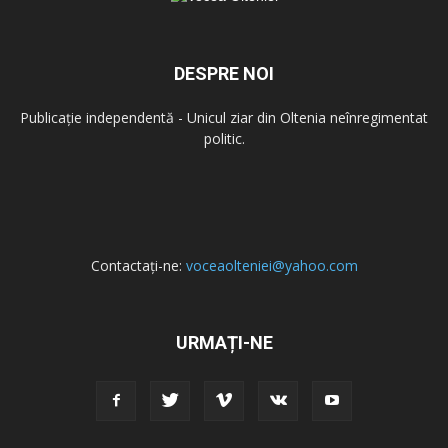
DESPRE NOI
Publicație independentă - Unicul ziar din Oltenia neînregimentat
politic.
Contactați-ne:
voceaolteniei@yahoo.com
URMAȚI-NE