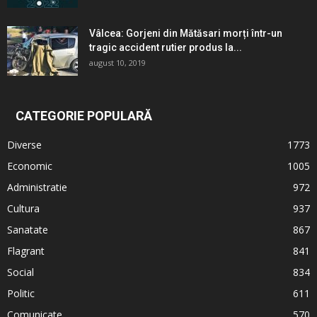
Vâlcea: Gorjeni din Mătăsari morți într-un
tragic accident rutier produs la...
august 10, 2019
CATEGORIE POPULARĂ
Diverse
1773
Economic
1005
Administratie
972
Cultura
937
Sanatate
867
Flagrant
841
Social
834
Politic
611
Comunicate
570