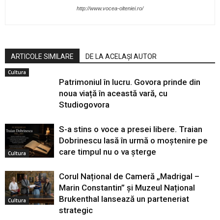
http://www.vocea-olteniei.ro/
ARTICOLE SIMILARE
DE LA ACELAȘI AUTOR
Cultura
Patrimoniul în lucru. Govora prinde din
noua viață în această vară, cu
Studiogovora
S-a stins o voce a presei libere. Traian
Dobrinescu lasă în urmă o moștenire pe
care timpul nu o va șterge
Cultura
Corul Național de Cameră „Madrigal –
Marin Constantin” și Muzeul Național
Brukenthal lansează un parteneriat
Cultura
strategic