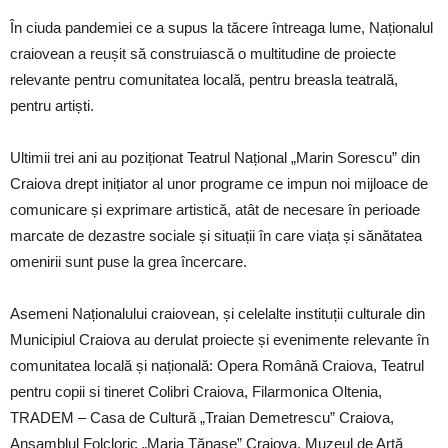
În ciuda pandemiei ce a supus la tăcere întreaga lume, Naționalul
craiovean a reușit să construiască o multitudine de proiecte
relevante pentru comunitatea locală, pentru breasla teatrală,
pentru artiști.
Ultimii trei ani au poziționat Teatrul Național „Marin Sorescu” din
Craiova drept inițiator al unor programe ce impun noi mijloace de
comunicare și exprimare artistică, atât de necesare în perioade
marcate de dezastre sociale și situații în care viața și sănătatea
omenirii sunt puse la grea încercare.
Asemeni Naționalului craiovean, și celelalte instituții culturale din
Municipiul Craiova au derulat proiecte și evenimente relevante în
comunitatea locală și națională: Opera Română Craiova, Teatrul
pentru copii si tineret Colibri Craiova, Filarmonica Oltenia,
TRADEM – Casa de Cultură „Traian Demetrescu” Craiova,
Ansamblul Folcloric „Maria Tănase” Craiova, Muzeul de Artă