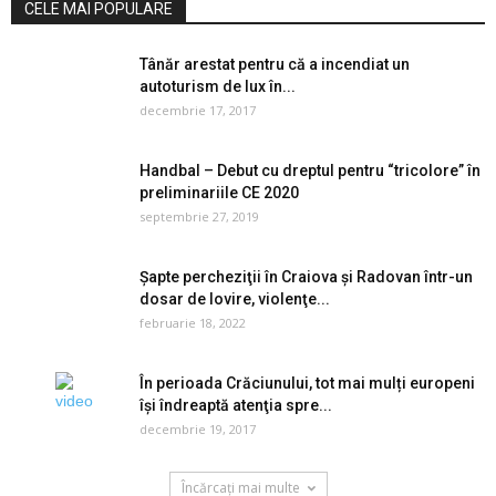
CELE MAI POPULARE
Tânăr arestat pentru că a incendiat un
autoturism de lux în...
decembrie 17, 2017
Handbal – Debut cu dreptul pentru “tricolore” în
preliminariile CE 2020
septembrie 27, 2019
Șapte percheziţii în Craiova şi Radovan într-un
dosar de lovire, violenţe...
februarie 18, 2022
În perioada Crăciunului, tot mai mulți europeni
îşi îndreaptă atenţia spre...
decembrie 19, 2017
Încărcați mai multe