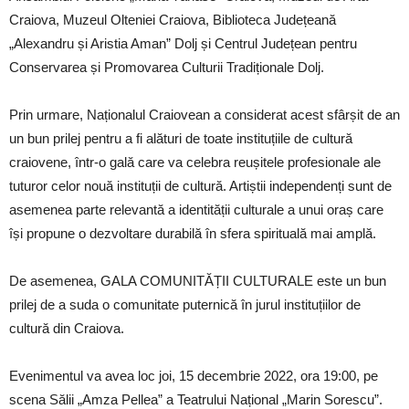
Craiova, Muzeul Olteniei Craiova, Biblioteca Județeană
„Alexandru și Aristia Aman” Dolj și Centrul Județean pentru
Conservarea și Promovarea Culturii Tradiționale Dolj.
Prin urmare, Naționalul Craiovean a considerat acest sfârșit de an
un bun prilej pentru a fi alături de toate instituțiile de cultură
craiovene, într-o gală care va celebra reușitele profesionale ale
tuturor celor nouă instituții de cultură. Artiștii independenți sunt de
asemenea parte relevantă a identității culturale a unui oraș care
își propune o dezvoltare durabilă în sfera spirituală mai amplă.
De asemenea, GALA COMUNITĂȚII CULTURALE este un bun
prilej de a suda o comunitate puternică în jurul instituțiilor de
cultură din Craiova.
Evenimentul va avea loc joi, 15 decembrie 2022, ora 19:00, pe
scena Sălii „Amza Pellea” a Teatrului Național „Marin Sorescu”.