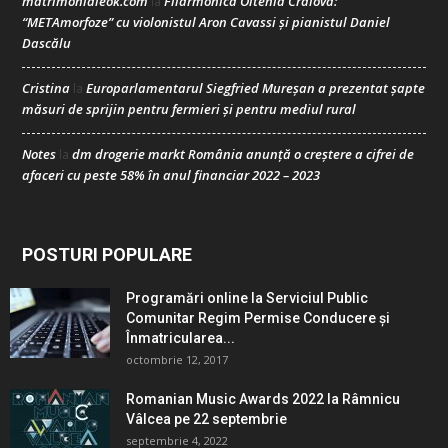
matrimonialeok.com
Filarmonica Oltenia Craiova:
la
“METAmorfoze” cu violonistul Aron Cavassi și pianistul Daniel
Dascălu
Cristina
Europarlamentarul Siegfried Mureșan a prezentat șapte
la
măsuri de sprijin pentru fermieri și pentru mediul rural
Notes
dm drogerie markt România anunță o creștere a cifrei de
la
afaceri cu peste 58% în anul financiar 2022 – 2023
POSTURI POPULARE
Programări online la Serviciul Public
Comunitar Regim Permise Conducere şi
Înmatricularea...
octombrie 12, 2017
Romanian Music Awards 2022 la Râmnicu
Vâlcea pe 22 septembrie
septembrie 4, 2022