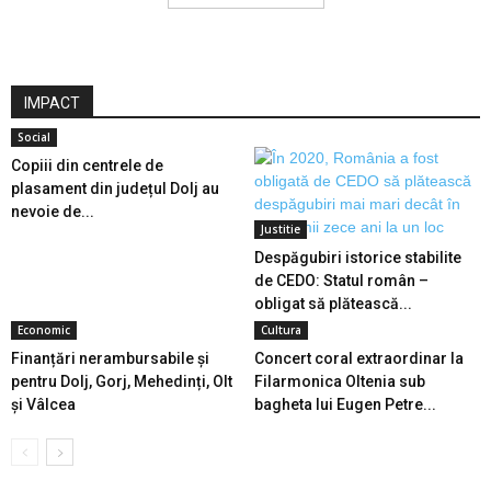
IMPACT
Social
Copiii din centrele de
plasament din județul Dolj au
nevoie de...
Justitie
Despăgubiri istorice stabilite
de CEDO: Statul român –
obligat să plătească...
Economic
Cultura
Finanțări nerambursabile și
Concert coral extraordinar la
pentru Dolj, Gorj, Mehedinți, Olt
Filarmonica Oltenia sub
și Vâlcea
bagheta lui Eugen Petre...