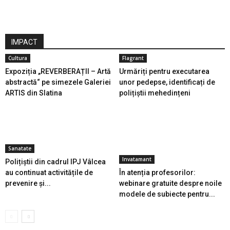
IMPACT
Cultura
Flagrant
Expoziția „REVERBERAȚII – Artă
Urmăriți pentru executarea
abstractă“ pe simezele Galeriei
unor pedepse, identificați de
ARTIS din Slatina
polițiștii mehedințeni
Sanatate
Invatamant
Polițiștii din cadrul IPJ Vâlcea
au continuat activitățile de
În atenția profesorilor:
prevenire și...
webinare gratuite despre noile
modele de subiecte pentru...