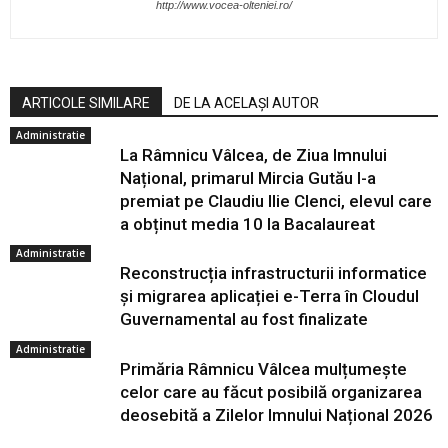
http://www.vocea-olteniei.ro/
ARTICOLE SIMILARE
DE LA ACELAȘI AUTOR
Administratie
La Râmnicu Vâlcea, de Ziua Imnului
Național, primarul Mircia Gutău l-a
premiat pe Claudiu Ilie Clenci, elevul care
a obținut media 10 la Bacalaureat
Administratie
Reconstrucția infrastructurii informatice
și migrarea aplicației e-Terra în Cloudul
Guvernamental au fost finalizate
Administratie
Primăria Râmnicu Vâlcea mulțumește
celor care au făcut posibilă organizarea
deosebită a Zilelor Imnului Național 2026