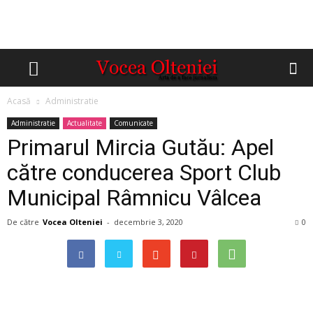
Acasă
Administratie
Administratie
Actualitate
Comunicate
Primarul Mircia Gutău: Apel
către conducerea Sport Club
Municipal Râmnicu Vâlcea
De către
Vocea Olteniei
-
decembrie 3, 2020
0