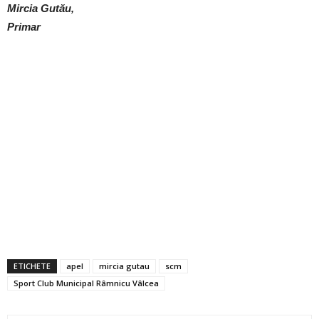
Mircia Gutău,
Primar
ETICHETE
apel
mircia gutau
scm
Sport Club Municipal Râmnicu Vâlcea