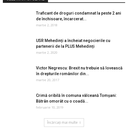
Traficant de droguri condamnat la peste 2 ani
de închisoare, încarcerat...
martie 2, 2018
USR Mehedinți a încheiat negocierile cu
partenerii de la PLUS Mehedinți
martie 2, 2020
Victor Negrescu: Brexit nu trebuie să lovească
în drepturile românilor din...
martie 20, 2017
Crimă oribilă în comuna vâlceană Tomșani:
Bătrân omorât cu o coadă...
februarie 10, 2019
Încărcați mai multe