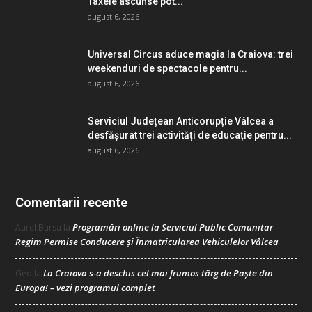
Taxele ascunse pot...
august 6, 2026
Universal Circus aduce magia la Craiova: trei
weekenduri de spectacole pentru...
august 6, 2026
Serviciul Județean Anticorupție Vâlcea a
desfășurat trei activități de educație pentru...
august 6, 2026
Comentarii recente
Programări online la Serviciul Public Comunitar
Aurel Bursa
la
Regim Permise Conducere şi Înmatricularea Vehiculelor Vâlcea
La Craiova s-a deschis cel mai frumos târg de Paște din
Geo
la
Europa! – vezi programul complet