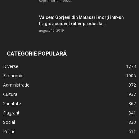
septembrie 4, 2022
Vâlcea: Gorjeni din Mătăsari morți într-un
tragic accident rutier produs la...
august 10, 2019
CATEGORIE POPULARĂ
Diverse
1773
Economic
1005
Administratie
972
Cultura
937
Sanatate
867
Flagrant
841
Social
833
Politic
611