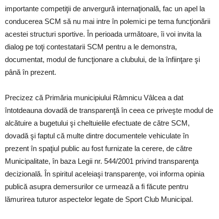
importante competiţii de anvergură internaţională, fac un apel la
conducerea SCM să nu mai intre în polemici pe tema funcţionării
acestei structuri sportive. În perioada următoare, îi voi invita la
dialog pe toţi contestatarii SCM pentru a le demonstra,
documentat, modul de funcţionare a clubului, de la înfiinţare şi
până în prezent.
Precizez că Primăria municipiului Râmnicu Vâlcea a dat
întotdeauna dovadă de transparenţă în ceea ce priveşte modul de
alcătuire a bugetului şi cheltuielile efectuate de către SCM,
dovadă şi faptul că multe dintre documentele vehiculate în
prezent în spaţiul public au fost furnizate la cerere, de către
Municipalitate, în baza Legii nr. 544/2001 privind transparenţa
decizională. În spiritul aceleiaşi transparenţe, voi informa opinia
publică asupra demersurilor ce urmează a fi făcute pentru
lămurirea tuturor aspectelor legate de Sport Club Municipal.