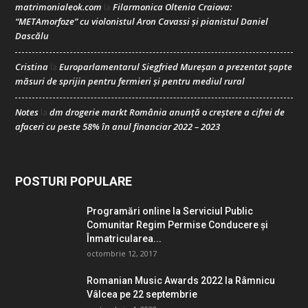
matrimonialeok.com
Filarmonica Oltenia Craiova:
la
“METAmorfoze” cu violonistul Aron Cavassi și pianistul Daniel
Dascălu
Cristina
Europarlamentarul Siegfried Mureșan a prezentat șapte
la
măsuri de sprijin pentru fermieri și pentru mediul rural
Notes
dm drogerie markt România anunță o creștere a cifrei de
la
afaceri cu peste 58% în anul financiar 2022 – 2023
POSTURI POPULARE
Programări online la Serviciul Public
Comunitar Regim Permise Conducere şi
Înmatricularea...
octombrie 12, 2017
Romanian Music Awards 2022 la Râmnicu
Vâlcea pe 22 septembrie